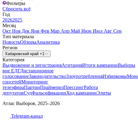
Фильтры
Сбросить всё
Год
2026
2025
Месяц
Окт
Ноя
Дек
Янв
Фев
Мар
Апр
Май
Июн
Июл
Авг
Сен
Тип материала
Новость
Обзоры
Аналитика
Регион
Хабаровский край +1
Категория
Выдвижение и регистрация
Агитация
Итоги кампании
Выборы
вне ЕДГ
Дистанционное
голосование
Законодательство
Злоупотребления
Избиркомы
Мони
соцсетей
Мониторинг
телеэфира
Партии
Праймериз
Прессинг
Работа
депутатов
Суд
Фальсификации
Ход кампании
Элиты
Атлас Выборов, 2025–2026
Telegram-канал