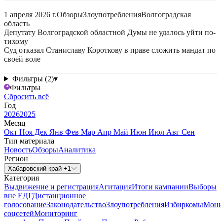
1 апреля 2026 г.
Обзоры
Злоупотребления
Волгоградская
область
Депутату Волгоградской областной Думы не удалось уйти по-
тихому
Суд отказал Станиславу Короткову в праве сложить мандат по
своей воле
Фильтры (2)
▾
Фильтры
Сбросить всё
Год
2026
2025
Месяц
Окт
Ноя
Дек
Янв
Фев
Мар
Апр
Май
Июн
Июл
Авг
Сен
Тип материала
Новость
Обзоры
Аналитика
Регион
Хабаровский край +1
Категория
Выдвижение и регистрация
Агитация
Итоги кампании
Выборы
вне ЕДГ
Дистанционное
голосование
Законодательство
Злоупотребления
Избиркомы
Мони
соцсетей
Мониторинг