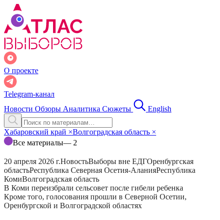
О проекте
Telegram-канал
Новости
Обзоры
Аналитика
Сюжеты
English
Хабаровский край
×
Волгоградская область
×
Все материалы
— 2
20 апреля 2026 г.
Новость
Выборы вне ЕДГ
Оренбургская
область
Республика Северная Осетия-Алания
Республика
Коми
Волгоградская область
В Коми переизбрали сельсовет после гибели ребенка
Кроме того, голосования прошли в Северной Осетии,
Оренбургской и Волгоградской областях