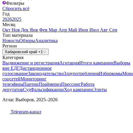
Фильтры
Сбросить всё
Год
2026
2025
Месяц
Окт
Ноя
Дек
Янв
Фев
Мар
Апр
Май
Июн
Июл
Авг
Сен
Тип материала
Новость
Обзоры
Аналитика
Регион
Хабаровский край +1
Категория
Выдвижение и регистрация
Агитация
Итоги кампании
Выборы
вне ЕДГ
Дистанционное
голосование
Законодательство
Злоупотребления
Избиркомы
Мони
соцсетей
Мониторинг
телеэфира
Партии
Праймериз
Прессинг
Работа
депутатов
Суд
Фальсификации
Ход кампании
Элиты
Атлас Выборов, 2025–2026
Telegram-канал