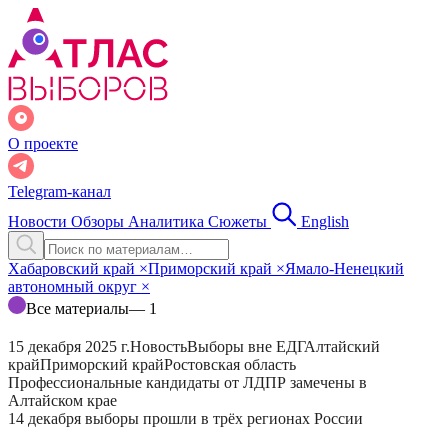
О проекте
Telegram-канал
Новости
Обзоры
Аналитика
Сюжеты
English
Хабаровский край
×
Приморский край
×
Ямало-Ненецкий
автономный округ
×
Все материалы
— 1
15 декабря 2025 г.
Новость
Выборы вне ЕДГ
Алтайский
край
Приморский край
Ростовская область
Профессиональные кандидаты от ЛДПР замечены в
Алтайском крае
14 декабря выборы прошли в трёх регионах России