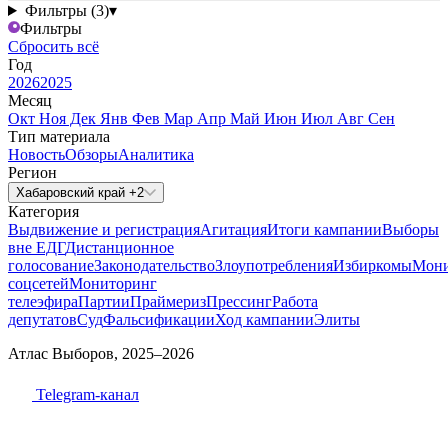
Фильтры (3)
▾
Фильтры
Сбросить всё
Год
2026
2025
Месяц
Окт
Ноя
Дек
Янв
Фев
Мар
Апр
Май
Июн
Июл
Авг
Сен
Тип материала
Новость
Обзоры
Аналитика
Регион
Хабаровский край +2
Категория
Выдвижение и регистрация
Агитация
Итоги кампании
Выборы
вне ЕДГ
Дистанционное
голосование
Законодательство
Злоупотребления
Избиркомы
Мони
соцсетей
Мониторинг
телеэфира
Партии
Праймериз
Прессинг
Работа
депутатов
Суд
Фальсификации
Ход кампании
Элиты
Атлас Выборов, 2025–2026
Telegram-канал