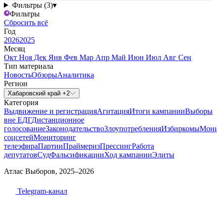
Фильтры (3)
▾
Фильтры
Сбросить всё
Год
2026
2025
Месяц
Окт
Ноя
Дек
Янв
Фев
Мар
Апр
Май
Июн
Июл
Авг
Сен
Тип материала
Новость
Обзоры
Аналитика
Регион
Хабаровский край +2
Категория
Выдвижение и регистрация
Агитация
Итоги кампании
Выборы
вне ЕДГ
Дистанционное
голосование
Законодательство
Злоупотребления
Избиркомы
Мони
соцсетей
Мониторинг
телеэфира
Партии
Праймериз
Прессинг
Работа
депутатов
Суд
Фальсификации
Ход кампании
Элиты
Атлас Выборов, 2025–2026
Telegram-канал