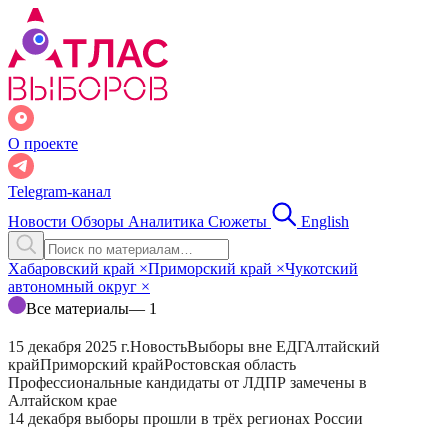
О проекте
Telegram-канал
Новости
Обзоры
Аналитика
Сюжеты
English
Хабаровский край
×
Приморский край
×
Чукотский
автономный округ
×
Все материалы
— 1
15 декабря 2025 г.
Новость
Выборы вне ЕДГ
Алтайский
край
Приморский край
Ростовская область
Профессиональные кандидаты от ЛДПР замечены в
Алтайском крае
14 декабря выборы прошли в трёх регионах России