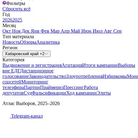
Фильтры
Сбросить всё
Год
2026
2025
Месяц
Окт
Ноя
Дек
Янв
Фев
Мар
Апр
Май
Июн
Июл
Авг
Сен
Тип материала
Новость
Обзоры
Аналитика
Регион
Хабаровский край +2
Категория
Выдвижение и регистрация
Агитация
Итоги кампании
Выборы
вне ЕДГ
Дистанционное
голосование
Законодательство
Злоупотребления
Избиркомы
Мони
соцсетей
Мониторинг
телеэфира
Партии
Праймериз
Прессинг
Работа
депутатов
Суд
Фальсификации
Ход кампании
Элиты
Атлас Выборов, 2025–2026
Telegram-канал