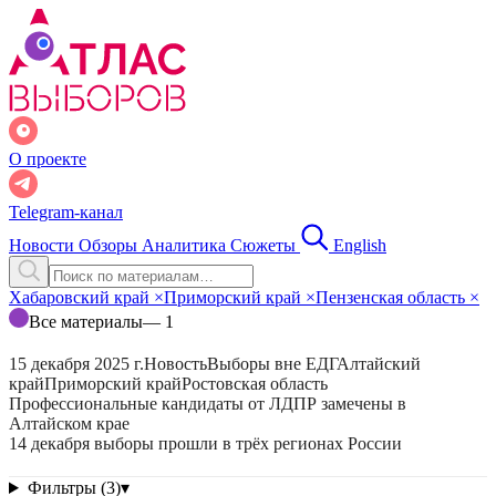
О проекте
Telegram-канал
Новости
Обзоры
Аналитика
Сюжеты
English
Хабаровский край
×
Приморский край
×
Пензенская область
×
Все материалы
— 1
15 декабря 2025 г.
Новость
Выборы вне ЕДГ
Алтайский
край
Приморский край
Ростовская область
Профессиональные кандидаты от ЛДПР замечены в
Алтайском крае
14 декабря выборы прошли в трёх регионах России
Фильтры (3)
▾