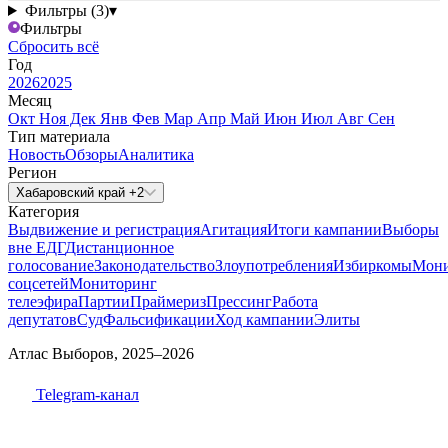
Фильтры (3)
▾
Фильтры
Сбросить всё
Год
2026
2025
Месяц
Окт
Ноя
Дек
Янв
Фев
Мар
Апр
Май
Июн
Июл
Авг
Сен
Тип материала
Новость
Обзоры
Аналитика
Регион
Хабаровский край +2
Категория
Выдвижение и регистрация
Агитация
Итоги кампании
Выборы
вне ЕДГ
Дистанционное
голосование
Законодательство
Злоупотребления
Избиркомы
Мони
соцсетей
Мониторинг
телеэфира
Партии
Праймериз
Прессинг
Работа
депутатов
Суд
Фальсификации
Ход кампании
Элиты
Атлас Выборов, 2025–2026
Telegram-канал