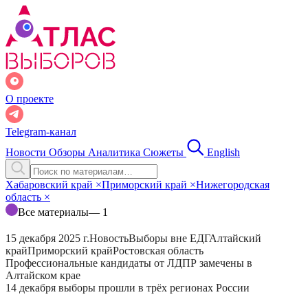
О проекте
Telegram-канал
Новости
Обзоры
Аналитика
Сюжеты
English
Хабаровский край
×
Приморский край
×
Нижегородская
область
×
Все материалы
— 1
15 декабря 2025 г.
Новость
Выборы вне ЕДГ
Алтайский
край
Приморский край
Ростовская область
Профессиональные кандидаты от ЛДПР замечены в
Алтайском крае
14 декабря выборы прошли в трёх регионах России