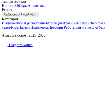
Тип материала
Новость
Обзоры
Аналитика
Регион
Хабаровский край +1
Категория
Выдвижение и регистрация
Агитация
Итоги кампании
Выборы 
телеэфира
Партии
Праймериз
Прессинг
Работа депутатов
Суд
Фал
Атлас Выборов, 2025–2026
Telegram-канал