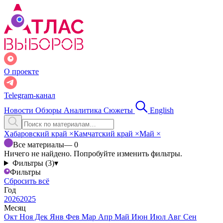
О проекте
Telegram-канал
Новости
Обзоры
Аналитика
Сюжеты
English
Хабаровский край
×
Камчатский край
×
Май
×
Все материалы
— 0
Ничего не найдено. Попробуйте изменить фильтры.
Фильтры (3)
▾
Фильтры
Сбросить всё
Год
2026
2025
Месяц
Окт
Ноя
Дек
Янв
Фев
Мар
Апр
Май
Июн
Июл
Авг
Сен