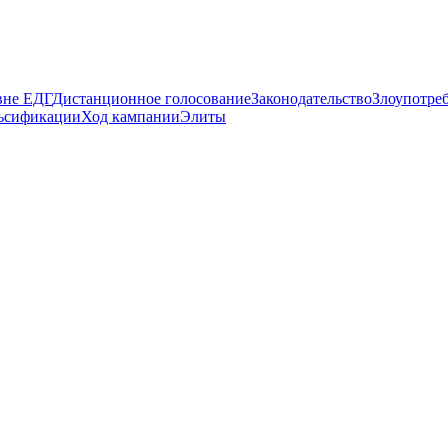
вне ЕДГ
Дистанционное голосование
Законодательство
Злоупотре
ьсификации
Ход кампании
Элиты