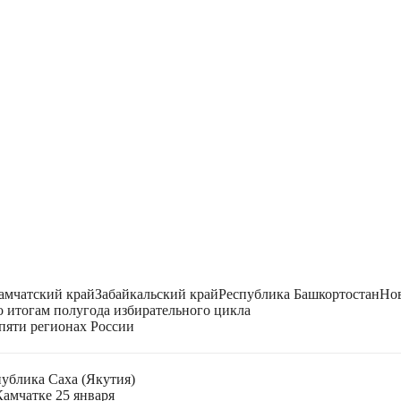
амчатский край
Забайкальский край
Республика Башкортостан
Нов
 итогам полугода избирательного цикла
пяти регионах России
публика Саха (Якутия)
Камчатке 25 января