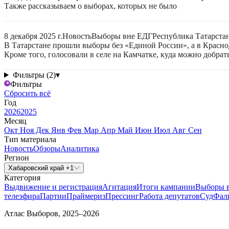
Также рассказываем о выборах, которых не было
8 декабря 2025 г.
Новость
Выборы вне ЕДГ
Республика Татарстан
В Татарстане прошли выборы без «Единой России», а в Красно
Кроме того, голосовали в селе на Камчатке, куда можно добрат
Фильтры (2)
▾
Фильтры
Сбросить всё
Год
2026
2025
Месяц
Окт
Ноя
Дек
Янв
Фев
Мар
Апр
Май
Июн
Июл
Авг
Сен
Тип материала
Новость
Обзоры
Аналитика
Регион
Хабаровский край +1
Категория
Выдвижение и регистрация
Агитация
Итоги кампании
Выборы 
телеэфира
Партии
Праймериз
Прессинг
Работа депутатов
Суд
Фал
Атлас Выборов, 2025–2026