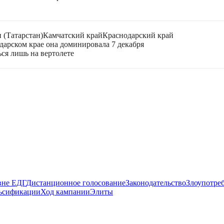
 (Татарстан)
Камчатский край
Краснодарский край
дарском крае она доминировала 7 декабря
ься лишь на вертолете
вне ЕДГ
Дистанционное голосование
Законодательство
Злоупотре
ьсификации
Ход кампании
Элиты