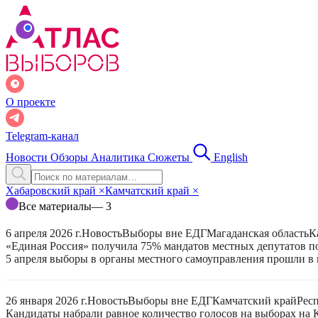
О проекте
Telegram-канал
Новости
Обзоры
Аналитика
Сюжеты
English
Хабаровский край
×
Камчатский край
×
Все материалы
— 3
6 апреля 2026 г.
Новость
Выборы вне ЕДГ
Магаданская область
К
«Единая Россия» получила 75% мандатов местных депутатов по
5 апреля выборы в органы местного самоуправления прошли в 
26 января 2026 г.
Новость
Выборы вне ЕДГ
Камчатский край
Рес
Кандидаты набрали равное количество голосов на выборах на 