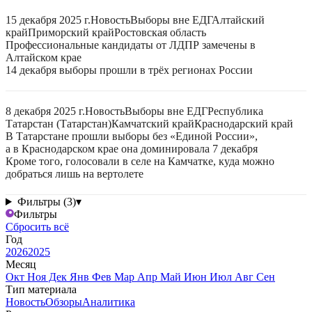
15 декабря 2025 г.
Новость
Выборы вне ЕДГ
Алтайский
край
Приморский край
Ростовская область
Профессиональные кандидаты от ЛДПР замечены в
Алтайском крае
14 декабря выборы прошли в трёх регионах России
8 декабря 2025 г.
Новость
Выборы вне ЕДГ
Республика
Татарстан (Татарстан)
Камчатский край
Краснодарский край
В Татарстане прошли выборы без «Единой России»,
а в Краснодарском крае она доминировала 7 декабря
Кроме того, голосовали в селе на Камчатке, куда можно
добраться лишь на вертолете
Фильтры (3)
▾
Фильтры
Сбросить всё
Год
2026
2025
Месяц
Окт
Ноя
Дек
Янв
Фев
Мар
Апр
Май
Июн
Июл
Авг
Сен
Тип материала
Новость
Обзоры
Аналитика