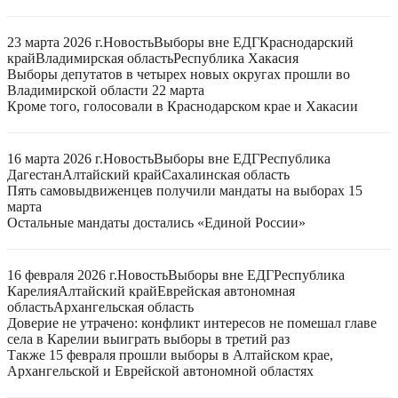
23 марта 2026 г.
Новость
Выборы вне ЕДГ
Краснодарский
край
Владимирская область
Республика Хакасия
Выборы депутатов в четырех новых округах прошли во
Владимирской области 22 марта
Кроме того, голосовали в Краснодарском крае и Хакасии
16 марта 2026 г.
Новость
Выборы вне ЕДГ
Республика
Дагестан
Алтайский край
Сахалинская область
Пять самовыдвиженцев получили мандаты на выборах 15
марта
Остальные мандаты достались «Единой России»
16 февраля 2026 г.
Новость
Выборы вне ЕДГ
Республика
Карелия
Алтайский край
Еврейская автономная
область
Архангельская область
Доверие не утрачено: конфликт интересов не помешал главе
села в Карелии выиграть выборы в третий раз
Также 15 февраля прошли выборы в Алтайском крае,
Архангельской и Еврейской автономной областях