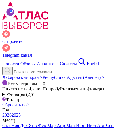
О проекте
Telegram-канал
Новости
Обзоры
Аналитика
Сюжеты
English
Хабаровский край
×
Республика Адыгея (Адыгея)
×
Все материалы
— 0
Ничего не найдено. Попробуйте изменить фильтры.
Фильтры (2)
▾
Фильтры
Сбросить всё
Год
2026
2025
Месяц
Окт
Ноя
Дек
Янв
Фев
Мар
Апр
Май
Июн
Июл
Авг
Сен