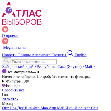
О проекте
Telegram-канал
Новости
Обзоры
Аналитика
Сюжеты
English
Хабаровский край
×
Республика Саха (Якутия)
×
Май
×
Все материалы
— 0
Ничего не найдено. Попробуйте изменить фильтры.
Фильтры (3)
▾
Фильтры
Сбросить всё
Год
2026
2025
Месяц
Окт
Ноя
Дек
Янв
Фев
Мар
Апр
Май
Июн
Июл
Авг
Сен