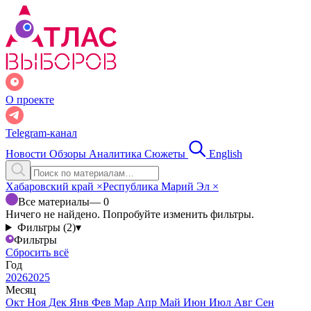
О проекте
Telegram-канал
Новости
Обзоры
Аналитика
Сюжеты
English
Хабаровский край
×
Республика Марий Эл
×
Все материалы
— 0
Ничего не найдено. Попробуйте изменить фильтры.
Фильтры (2)
▾
Фильтры
Сбросить всё
Год
2026
2025
Месяц
Окт
Ноя
Дек
Янв
Фев
Мар
Апр
Май
Июн
Июл
Авг
Сен