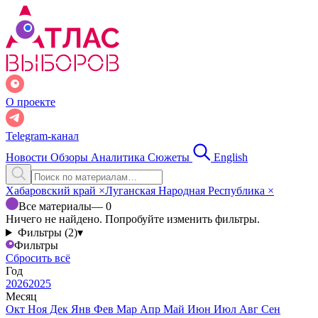
О проекте
Telegram-канал
Новости
Обзоры
Аналитика
Сюжеты
English
Хабаровский край
×
Луганская Народная Республика
×
Все материалы
— 0
Ничего не найдено. Попробуйте изменить фильтры.
Фильтры (2)
▾
Фильтры
Сбросить всё
Год
2026
2025
Месяц
Окт
Ноя
Дек
Янв
Фев
Мар
Апр
Май
Июн
Июл
Авг
Сен