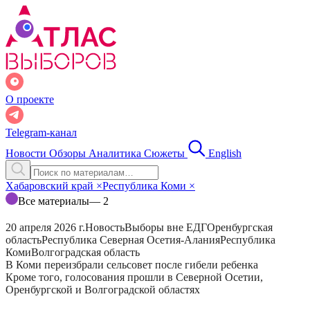
О проекте
Telegram-канал
Новости
Обзоры
Аналитика
Сюжеты
English
Хабаровский край
×
Республика Коми
×
Все материалы
— 2
20 апреля 2026 г.
Новость
Выборы вне ЕДГ
Оренбургская
область
Республика Северная Осетия-Алания
Республика
Коми
Волгоградская область
В Коми переизбрали сельсовет после гибели ребенка
Кроме того, голосования прошли в Северной Осетии,
Оренбургской и Волгоградской областях