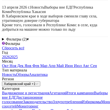
13 апреля 2026 г.
Новость
Выборы вне ЕДГ
Республика
Коми
Республика Хакасия
В Хабаровском крае в ходе выборов сменили главу села,
утратившую доверие губернатора
Кроме того, голосовали в Республике Коми: в селе, куда
добраться на машине можно только по льду
Фильтры (2)
▾
Фильтры
Сбросить всё
Год
2026
2025
Месяц
Окт
Ноя
Дек
Янв
Фев
Мар
Апр
Май
Июн
Июл
Авг
Сен
Тип материала
Новость
Обзоры
Аналитика
Регион
Хабаровский край +1
Категория
Выдвижение и регистрация
Агитация
Итоги кампании
Выборы
вне ЕДГ
Дистанционное
голосование
Законодательство
Злоупотребления
Избиркомы
Мони
соцсетей
Мониторинг