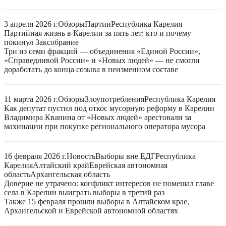
3 апреля 2026 г.
Обзоры
Партии
Республика Карелия
Партийная жизнь в Карелии за пять лет: кто и почему
покинул Заксобрание
Три из семи фракций — объединения «Единой России»,
«Справедливой России» и «Новых людей» — не смогли
доработать до конца созыва в неизменном составе
11 марта 2026 г.
Обзоры
Злоупотребления
Республика Карелия
Как депутат пустил под откос мусорную реформу в Карелии
Владимира Кванина от «Новых людей» арестовали за
махинации при покупке регионального оператора мусора
16 февраля 2026 г.
Новость
Выборы вне ЕДГ
Республика
Карелия
Алтайский край
Еврейская автономная
область
Архангельская область
Доверие не утрачено: конфликт интересов не помешал главе
села в Карелии выиграть выборы в третий раз
Также 15 февраля прошли выборы в Алтайском крае,
Архангельской и Еврейской автономной областях