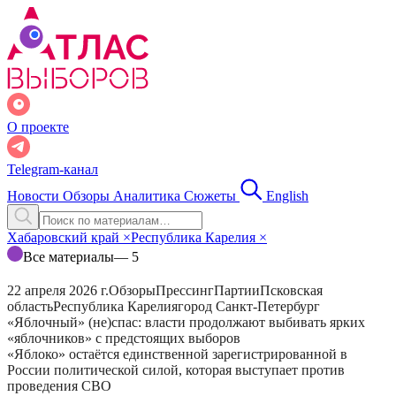
О проекте
Telegram-канал
Новости
Обзоры
Аналитика
Сюжеты
English
Хабаровский край
×
Республика Карелия
×
Все материалы
— 5
22 апреля 2026 г.
Обзоры
Прессинг
Партии
Псковская
область
Республика Карелия
город Санкт-Петербург
«Яблочный» (не)спас: власти продолжают выбивать ярких
«яблочников» с предстоящих выборов
«Яблоко» остаётся единственной зарегистрированной в
России политической силой, которая выступает против
проведения СВО