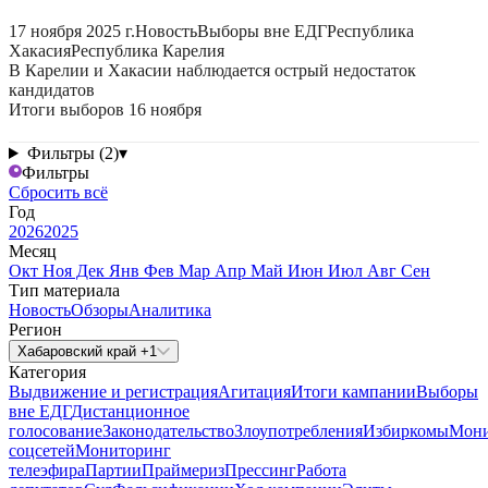
17 ноября 2025 г.
Новость
Выборы вне ЕДГ
Республика
Хакасия
Республика Карелия
В Карелии и Хакасии наблюдается острый недостаток
кандидатов
Итоги выборов 16 ноября
Фильтры (2)
▾
Фильтры
Сбросить всё
Год
2026
2025
Месяц
Окт
Ноя
Дек
Янв
Фев
Мар
Апр
Май
Июн
Июл
Авг
Сен
Тип материала
Новость
Обзоры
Аналитика
Регион
Хабаровский край +1
Категория
Выдвижение и регистрация
Агитация
Итоги кампании
Выборы
вне ЕДГ
Дистанционное
голосование
Законодательство
Злоупотребления
Избиркомы
Мони
соцсетей
Мониторинг
телеэфира
Партии
Праймериз
Прессинг
Работа