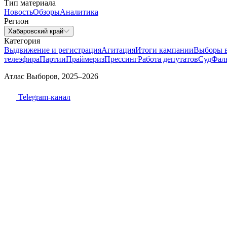
Тип материала
Новость
Обзоры
Аналитика
Регион
Хабаровский край
Категория
Выдвижение и регистрация
Агитация
Итоги кампании
Выборы 
телеэфира
Партии
Праймериз
Прессинг
Работа депутатов
Суд
Фал
Атлас Выборов, 2025–2026
Telegram-канал