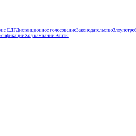
вне ЕДГ
Дистанционное голосование
Законодательство
Злоупотре
ьсификации
Ход кампании
Элиты