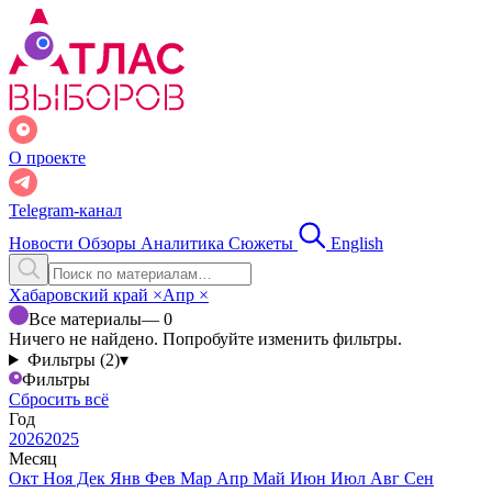
О проекте
Telegram-канал
Новости
Обзоры
Аналитика
Сюжеты
English
Хабаровский край
×
Апр
×
Все материалы
— 0
Ничего не найдено. Попробуйте изменить фильтры.
Фильтры (2)
▾
Фильтры
Сбросить всё
Год
2026
2025
Месяц
Окт
Ноя
Дек
Янв
Фев
Мар
Апр
Май
Июн
Июл
Авг
Сен