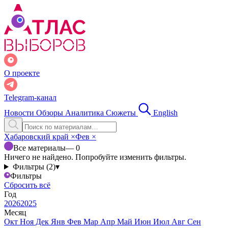
О проекте
Telegram-канал
Новости
Обзоры
Аналитика
Сюжеты
English
Хабаровский край
×
Фев
×
Все материалы
— 0
Ничего не найдено. Попробуйте изменить фильтры.
Фильтры (2)
▾
Фильтры
Сбросить всё
Год
2026
2025
Месяц
Окт
Ноя
Дек
Янв
Фев
Мар
Апр
Май
Июн
Июл
Авг
Сен