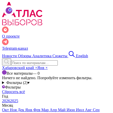
О проекте
Telegram-канал
Новости
Обзоры
Аналитика
Сюжеты
English
Хабаровский край
×
Янв
×
Все материалы
— 0
Ничего не найдено. Попробуйте изменить фильтры.
Фильтры (2)
▾
Фильтры
Сбросить всё
Год
2026
2025
Месяц
Окт
Ноя
Дек
Янв
Фев
Мар
Апр
Май
Июн
Июл
Авг
Сен