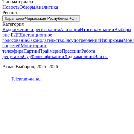
Тип материала
Новость
Обзоры
Аналитика
Регион
Карачаево-Черкесская Республика +1
Категория
Выдвижение и регистрация
Агитация
Итоги кампании
Выборы
вне ЕДГ
Дистанционное
голосование
Законодательство
Злоупотребления
Избиркомы
Мони
соцсетей
Мониторинг
телеэфира
Партии
Праймериз
Прессинг
Работа
депутатов
Суд
Фальсификации
Ход кампании
Элиты
Атлас Выборов, 2025–2026
Telegram-канал