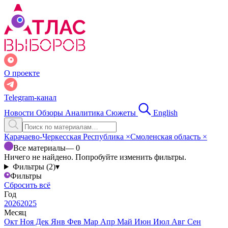
О проекте
Telegram-канал
Новости
Обзоры
Аналитика
Сюжеты
English
Карачаево-Черкесская Республика
×
Смоленская область
×
Все материалы
— 0
Ничего не найдено. Попробуйте изменить фильтры.
Фильтры (2)
▾
Фильтры
Сбросить всё
Год
2026
2025
Месяц
Окт
Ноя
Дек
Янв
Фев
Мар
Апр
Май
Июн
Июл
Авг
Сен