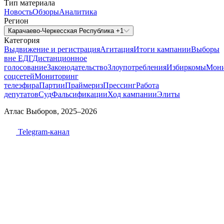
Тип материала
Новость
Обзоры
Аналитика
Регион
Карачаево-Черкесская Республика +1
Категория
Выдвижение и регистрация
Агитация
Итоги кампании
Выборы
вне ЕДГ
Дистанционное
голосование
Законодательство
Злоупотребления
Избиркомы
Мони
соцсетей
Мониторинг
телеэфира
Партии
Праймериз
Прессинг
Работа
депутатов
Суд
Фальсификации
Ход кампании
Элиты
Атлас Выборов, 2025–2026
Telegram-канал