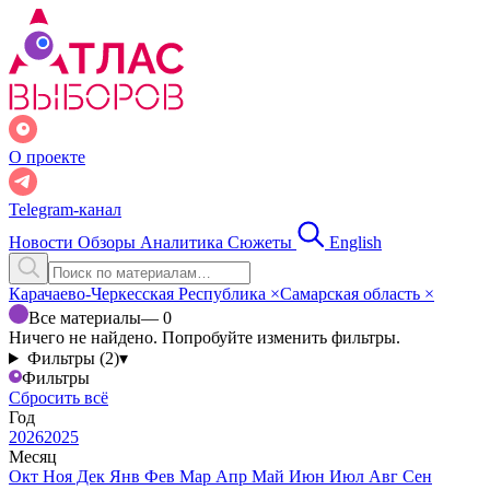
О проекте
Telegram-канал
Новости
Обзоры
Аналитика
Сюжеты
English
Карачаево-Черкесская Республика
×
Самарская область
×
Все материалы
— 0
Ничего не найдено. Попробуйте изменить фильтры.
Фильтры (2)
▾
Фильтры
Сбросить всё
Год
2026
2025
Месяц
Окт
Ноя
Дек
Янв
Фев
Мар
Апр
Май
Июн
Июл
Авг
Сен