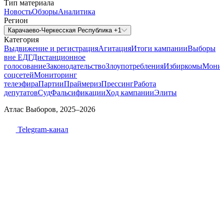
Тип материала
Новость
Обзоры
Аналитика
Регион
Карачаево-Черкесская Республика +1
Категория
Выдвижение и регистрация
Агитация
Итоги кампании
Выборы
вне ЕДГ
Дистанционное
голосование
Законодательство
Злоупотребления
Избиркомы
Мони
соцсетей
Мониторинг
телеэфира
Партии
Праймериз
Прессинг
Работа
депутатов
Суд
Фальсификации
Ход кампании
Элиты
Атлас Выборов, 2025–2026
Telegram-канал