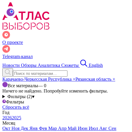
О проекте
Telegram-канал
Новости
Обзоры
Аналитика
Сюжеты
English
Карачаево-Черкесская Республика
×
Рязанская область
×
Все материалы
— 0
Ничего не найдено. Попробуйте изменить фильтры.
Фильтры (2)
▾
Фильтры
Сбросить всё
Год
2026
2025
Месяц
Окт
Ноя
Дек
Янв
Фев
Мар
Апр
Май
Июн
Июл
Авг
Сен