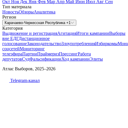
Окт
Ноя
Дек
Янв
Фев
Мар
Апр
Май
Июн
Июл
Авг
Сен
Тип материала
Новость
Обзоры
Аналитика
Регион
Карачаево-Черкесская Республика +1
Категория
Выдвижение и регистрация
Агитация
Итоги кампании
Выборы
вне ЕДГ
Дистанционное
голосование
Законодательство
Злоупотребления
Избиркомы
Мони
соцсетей
Мониторинг
телеэфира
Партии
Праймериз
Прессинг
Работа
депутатов
Суд
Фальсификации
Ход кампании
Элиты
Атлас Выборов, 2025–2026
Telegram-канал