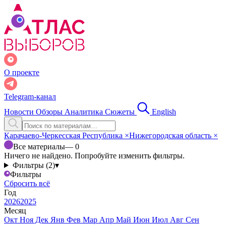
О проекте
Telegram-канал
Новости
Обзоры
Аналитика
Сюжеты
English
Карачаево-Черкесская Республика
×
Нижегородская область
×
Все материалы
— 0
Ничего не найдено. Попробуйте изменить фильтры.
Фильтры (2)
▾
Фильтры
Сбросить всё
Год
2026
2025
Месяц
Окт
Ноя
Дек
Янв
Фев
Мар
Апр
Май
Июн
Июл
Авг
Сен