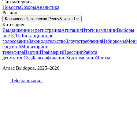
Тип материала
Новость
Обзоры
Аналитика
Регион
Карачаево-Черкесская Республика +1
Категория
Выдвижение и регистрация
Агитация
Итоги кампании
Выборы
вне ЕДГ
Дистанционное
голосование
Законодательство
Злоупотребления
Избиркомы
Мони
соцсетей
Мониторинг
телеэфира
Партии
Праймериз
Прессинг
Работа
депутатов
Суд
Фальсификации
Ход кампании
Элиты
Атлас Выборов, 2025–2026
Telegram-канал