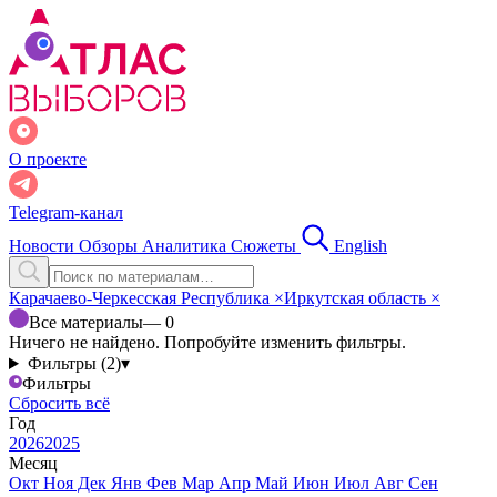
О проекте
Telegram-канал
Новости
Обзоры
Аналитика
Сюжеты
English
Карачаево-Черкесская Республика
×
Иркутская область
×
Все материалы
— 0
Ничего не найдено. Попробуйте изменить фильтры.
Фильтры (2)
▾
Фильтры
Сбросить всё
Год
2026
2025
Месяц
Окт
Ноя
Дек
Янв
Фев
Мар
Апр
Май
Июн
Июл
Авг
Сен