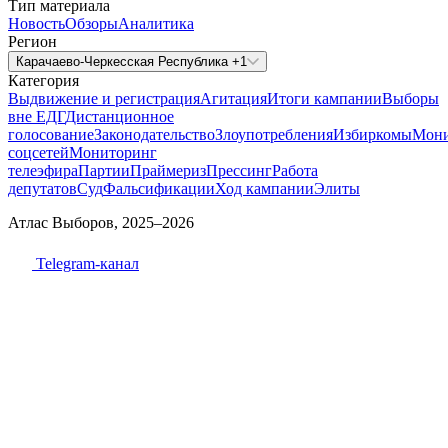
Тип материала
Новость
Обзоры
Аналитика
Регион
Карачаево-Черкесская Республика +1
Категория
Выдвижение и регистрация
Агитация
Итоги кампании
Выборы
вне ЕДГ
Дистанционное
голосование
Законодательство
Злоупотребления
Избиркомы
Мони
соцсетей
Мониторинг
телеэфира
Партии
Праймериз
Прессинг
Работа
депутатов
Суд
Фальсификации
Ход кампании
Элиты
Атлас Выборов, 2025–2026
Telegram-канал