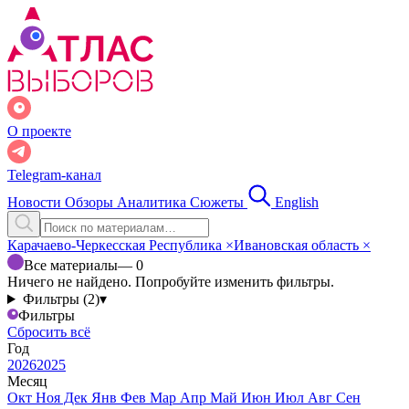
О проекте
Telegram-канал
Новости
Обзоры
Аналитика
Сюжеты
English
Карачаево-Черкесская Республика
×
Ивановская область
×
Все материалы
— 0
Ничего не найдено. Попробуйте изменить фильтры.
Фильтры (2)
▾
Фильтры
Сбросить всё
Год
2026
2025
Месяц
Окт
Ноя
Дек
Янв
Фев
Мар
Апр
Май
Июн
Июл
Авг
Сен