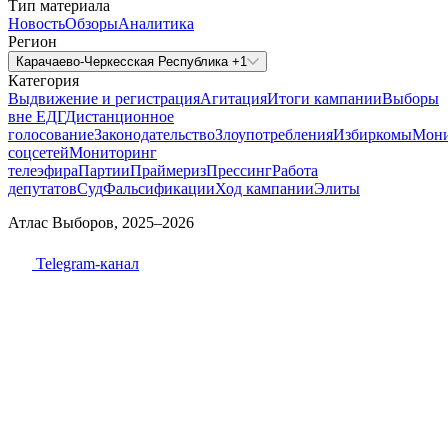
Тип материала
Новость
Обзоры
Аналитика
Регион
Карачаево-Черкесская Республика +1
Категория
Выдвижение и регистрация
Агитация
Итоги кампании
Выборы
вне ЕДГ
Дистанционное
голосование
Законодательство
Злоупотребления
Избиркомы
Мони
соцсетей
Мониторинг
телеэфира
Партии
Праймериз
Прессинг
Работа
депутатов
Суд
Фальсификации
Ход кампании
Элиты
Атлас Выборов, 2025–2026
Telegram-канал