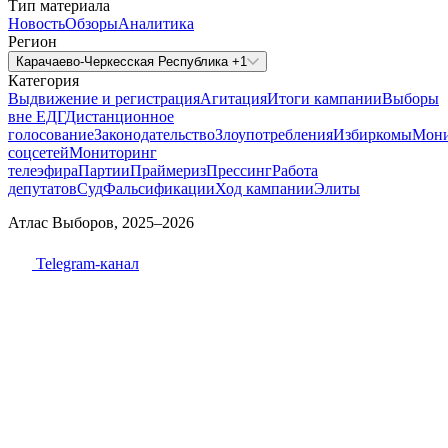
Тип материала
Новость
Обзоры
Аналитика
Регион
Карачаево-Черкесская Республика +1
Категория
Выдвижение и регистрация
Агитация
Итоги кампании
Выборы
вне ЕДГ
Дистанционное
голосование
Законодательство
Злоупотребления
Избиркомы
Мони
соцсетей
Мониторинг
телеэфира
Партии
Праймериз
Прессинг
Работа
депутатов
Суд
Фальсификации
Ход кампании
Элиты
Атлас Выборов, 2025–2026
Telegram-канал