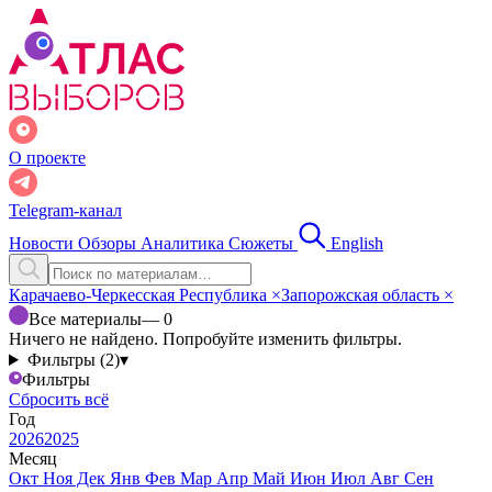
О проекте
Telegram-канал
Новости
Обзоры
Аналитика
Сюжеты
English
Карачаево-Черкесская Республика
×
Запорожская область
×
Все материалы
— 0
Ничего не найдено. Попробуйте изменить фильтры.
Фильтры (2)
▾
Фильтры
Сбросить всё
Год
2026
2025
Месяц
Окт
Ноя
Дек
Янв
Фев
Мар
Апр
Май
Июн
Июл
Авг
Сен