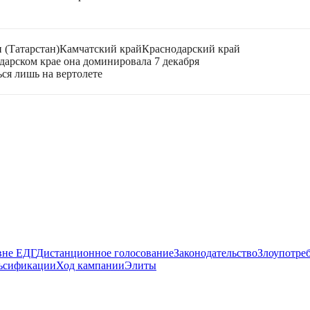
 (Татарстан)
Камчатский край
Краснодарский край
дарском крае она доминировала 7 декабря
ься лишь на вертолете
вне ЕДГ
Дистанционное голосование
Законодательство
Злоупотре
ьсификации
Ход кампании
Элиты