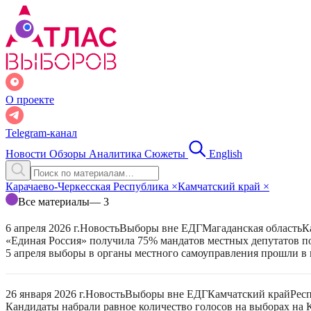
О проекте
Telegram-канал
Новости
Обзоры
Аналитика
Сюжеты
English
Карачаево-Черкесская Республика
×
Камчатский край
×
Все материалы
— 3
6 апреля 2026 г.
Новость
Выборы вне ЕДГ
Магаданская область
К
«Единая Россия» получила 75% мандатов местных депутатов по
5 апреля выборы в органы местного самоуправления прошли в 
26 января 2026 г.
Новость
Выборы вне ЕДГ
Камчатский край
Рес
Кандидаты набрали равное количество голосов на выборах на 