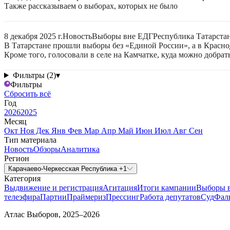
Также рассказываем о выборах, которых не было
8 декабря 2025 г.
Новость
Выборы вне ЕДГ
Республика Татарстан
В Татарстане прошли выборы без «Единой России», а в Красно
Кроме того, голосовали в селе на Камчатке, куда можно добрат
Фильтры (2)
▾
Фильтры
Сбросить всё
Год
2026
2025
Месяц
Окт
Ноя
Дек
Янв
Фев
Мар
Апр
Май
Июн
Июл
Авг
Сен
Тип материала
Новость
Обзоры
Аналитика
Регион
Карачаево-Черкесская Республика +1
Категория
Выдвижение и регистрация
Агитация
Итоги кампании
Выборы 
телеэфира
Партии
Праймериз
Прессинг
Работа депутатов
Суд
Фал
Атлас Выборов, 2025–2026