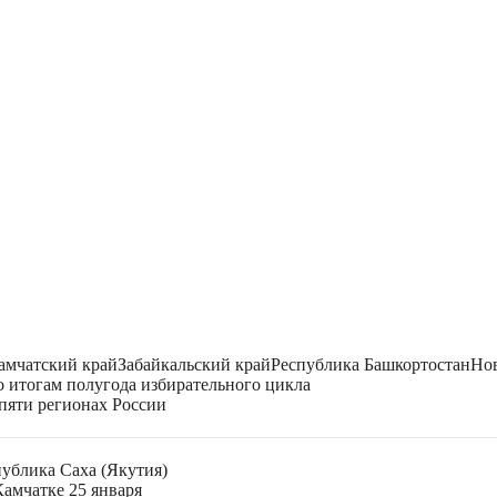
амчатский край
Забайкальский край
Республика Башкортостан
Нов
 итогам полугода избирательного цикла
пяти регионах России
публика Саха (Якутия)
Камчатке 25 января