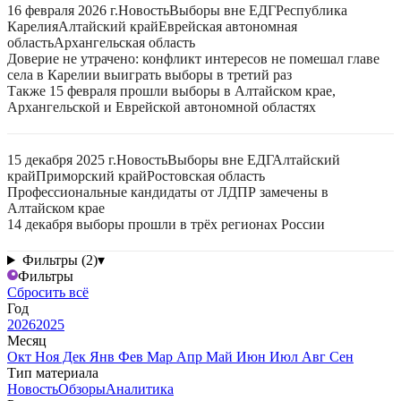
16 февраля 2026 г.
Новость
Выборы вне ЕДГ
Республика
Карелия
Алтайский край
Еврейская автономная
область
Архангельская область
Доверие не утрачено: конфликт интересов не помешал главе
села в Карелии выиграть выборы в третий раз
Также 15 февраля прошли выборы в Алтайском крае,
Архангельской и Еврейской автономной областях
15 декабря 2025 г.
Новость
Выборы вне ЕДГ
Алтайский
край
Приморский край
Ростовская область
Профессиональные кандидаты от ЛДПР замечены в
Алтайском крае
14 декабря выборы прошли в трёх регионах России
Фильтры (2)
▾
Фильтры
Сбросить всё
Год
2026
2025
Месяц
Окт
Ноя
Дек
Янв
Фев
Мар
Апр
Май
Июн
Июл
Авг
Сен
Тип материала
Новость
Обзоры
Аналитика