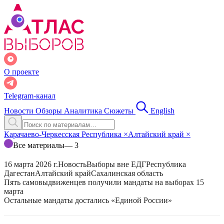
О проекте
Telegram-канал
Новости
Обзоры
Аналитика
Сюжеты
English
Карачаево-Черкесская Республика
×
Алтайский край
×
Все материалы
— 3
16 марта 2026 г.
Новость
Выборы вне ЕДГ
Республика
Дагестан
Алтайский край
Сахалинская область
Пять самовыдвиженцев получили мандаты на выборах 15
марта
Остальные мандаты достались «Единой России»