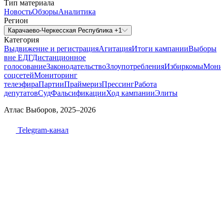
Тип материала
Новость
Обзоры
Аналитика
Регион
Карачаево-Черкесская Республика +1
Категория
Выдвижение и регистрация
Агитация
Итоги кампании
Выборы
вне ЕДГ
Дистанционное
голосование
Законодательство
Злоупотребления
Избиркомы
Мони
соцсетей
Мониторинг
телеэфира
Партии
Праймериз
Прессинг
Работа
депутатов
Суд
Фальсификации
Ход кампании
Элиты
Атлас Выборов, 2025–2026
Telegram-канал