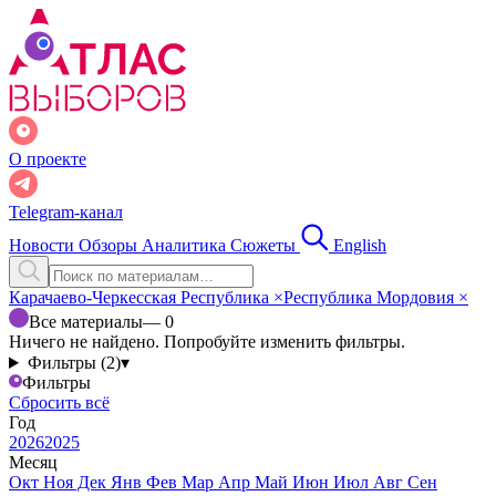
О проекте
Telegram-канал
Новости
Обзоры
Аналитика
Сюжеты
English
Карачаево-Черкесская Республика
×
Республика Мордовия
×
Все материалы
— 0
Ничего не найдено. Попробуйте изменить фильтры.
Фильтры (2)
▾
Фильтры
Сбросить всё
Год
2026
2025
Месяц
Окт
Ноя
Дек
Янв
Фев
Мар
Апр
Май
Июн
Июл
Авг
Сен