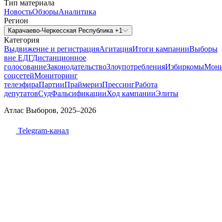
Тип материала
Новость
Обзоры
Аналитика
Регион
Карачаево-Черкесская Республика +1
Категория
Выдвижение и регистрация
Агитация
Итоги кампании
Выборы
вне ЕДГ
Дистанционное
голосование
Законодательство
Злоупотребления
Избиркомы
Мони
соцсетей
Мониторинг
телеэфира
Партии
Праймериз
Прессинг
Работа
депутатов
Суд
Фальсификации
Ход кампании
Элиты
Атлас Выборов, 2025–2026
Telegram-канал