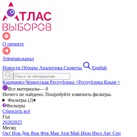
О проекте
Telegram-канал
Новости
Обзоры
Аналитика
Сюжеты
English
Карачаево-Черкесская Республика
×
Республика Крым
×
Все материалы
— 0
Ничего не найдено. Попробуйте изменить фильтры.
Фильтры (2)
▾
Фильтры
Сбросить всё
Год
2026
2025
Месяц
Окт
Ноя
Дек
Янв
Фев
Мар
Апр
Май
Июн
Июл
Авг
Сен