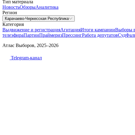
Тип материала
Новость
Обзоры
Аналитика
Регион
Карачаево-Черкесская Республика
Категория
Выдвижение и регистрация
Агитация
Итоги кампании
Выборы 
телеэфира
Партии
Праймериз
Прессинг
Работа депутатов
Суд
Фал
Атлас Выборов, 2025–2026
Telegram-канал