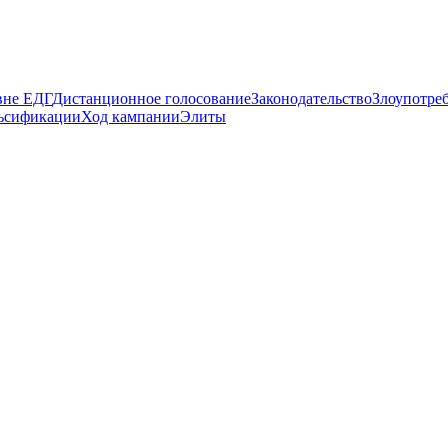
вне ЕДГ
Дистанционное голосование
Законодательство
Злоупотре
ьсификации
Ход кампании
Элиты