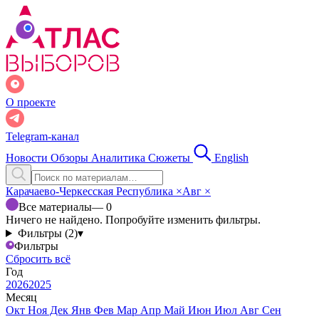
О проекте
Telegram-канал
Новости
Обзоры
Аналитика
Сюжеты
English
Карачаево-Черкесская Республика
×
Авг
×
Все материалы
— 0
Ничего не найдено. Попробуйте изменить фильтры.
Фильтры (2)
▾
Фильтры
Сбросить всё
Год
2026
2025
Месяц
Окт
Ноя
Дек
Янв
Фев
Мар
Апр
Май
Июн
Июл
Авг
Сен