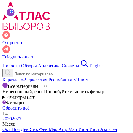
О проекте
Telegram-канал
Новости
Обзоры
Аналитика
Сюжеты
English
Карачаево-Черкесская Республика
×
Янв
×
Все материалы
— 0
Ничего не найдено. Попробуйте изменить фильтры.
Фильтры (2)
▾
Фильтры
Сбросить всё
Год
2026
2025
Месяц
Окт
Ноя
Дек
Янв
Фев
Мар
Апр
Май
Июн
Июл
Авг
Сен