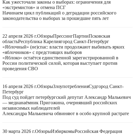
Как ужесточали законы о выборах: ограничения для
«экстремистов» и отмена ПСГ
Начинаем цикл публикаций о деградации российского
законодательства о выборах за прошедшие пять лет
22 апреля 2026 г.
Обзоры
Прессинг
Партии
Псковская
область
Республика Карелия
город Санкт-Петербург
«Яблочный» (не)спас: власти продолжают выбивать ярких
«яблочников» с предстоящих выборов
«Яблоко» остаётся единственной зарегистрированной в
России политической силой, которая выступает против
проведения СВО
16 апреля 2026 г.
Обзоры
Злоупотребления
Суд
город Санкт-
Петербург
Под суд пойдет петербургский депутат Александр Малькевич
— медианаёмник Пригожина, очернявший российских
независимых наблюдателей
Александра Малькевича обвиняют в особо крупной растрате
30 марта 2026 г.
Обзоры
Избиркомы
Российская Федерация