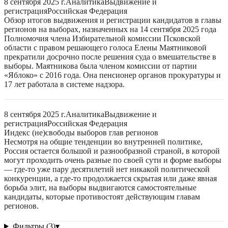
8 сентября 2025 г.
Аналитика
Выдвижение и
регистрация
Российская Федерация
Обзор итогов выдвижения и регистрации кандидатов в главы
регионов на выборах, назначенных на 14 сентября 2025 года
Полномочия члена Избирательной комиссии Псковской
области с правом решающего голоса Елены Маятниковой
прекратили досрочно после решения суда о вмешательстве в
выборы. Маятникова была членом комиссии от партии
«Яблоко» с 2016 года. Она пенсионер органов прокуратуры и
17 лет работала в системе надзора.
8 сентября 2025 г.
Аналитика
Выдвижение и
регистрация
Российская Федерация
Индекс (не)свободы выборов глав регионов
Несмотря на общие тенденции во внутренней политике,
Россия остается большой и разнообразной страной, в которой
могут проходить очень разные по своей сути и форме выборы
— где-то уже пару десятилетий нет никакой политической
конкуренции, а где-то продолжается скрытая или даже явная
борьба элит, на выборы выдвигаются самостоятельные
кандидаты, которые противостоят действующим главам
регионов.
Фильтры (3)
▾