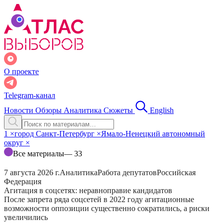
О проекте
Telegram-канал
Новости
Обзоры
Аналитика
Сюжеты
English
1
×
город Санкт-Петербург
×
Ямало-Ненецкий автономный
округ
×
Все материалы
— 33
7 августа 2026 г.
Аналитика
Работа депутатов
Российская
Федерация
Агитация в соцсетях: неравноправие кандидатов
После запрета ряда соцсетей в 2022 году агитационные
возможности оппозиции существенно сократились, а риски
увеличились