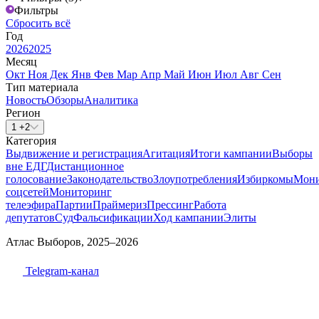
Фильтры
Сбросить всё
Год
2026
2025
Месяц
Окт
Ноя
Дек
Янв
Фев
Мар
Апр
Май
Июн
Июл
Авг
Сен
Тип материала
Новость
Обзоры
Аналитика
Регион
1 +2
Категория
Выдвижение и регистрация
Агитация
Итоги кампании
Выборы
вне ЕДГ
Дистанционное
голосование
Законодательство
Злоупотребления
Избиркомы
Мони
соцсетей
Мониторинг
телеэфира
Партии
Праймериз
Прессинг
Работа
депутатов
Суд
Фальсификации
Ход кампании
Элиты
Атлас Выборов, 2025–2026
Telegram-канал