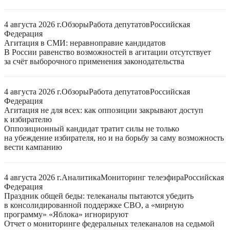
4 августа 2026 г.
Обзоры
Работа депутатов
Российская
Федерация
Агитация в СМИ: неравноправие кандидатов
В России равенство возможностей в агитации отсутствует
за счёт выборочного применения законодательства
4 августа 2026 г.
Обзоры
Работа депутатов
Российская
Федерация
Агитация не для всех: как оппозиции закрывают доступ
к избирателю
Оппозиционный кандидат тратит силы не только
на убеждение избирателя, но и на борьбу за саму возможность
вести кампанию
4 августа 2026 г.
Аналитика
Мониторинг телеэфира
Российская
Федерация
Праздник общей беды: телеканалы пытаются убедить
в консолидированной поддержке СВО, а «мирную
программу» «Яблока» игнорируют
Отчет о мониторинге федеральных телеканалов на седьмой