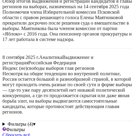
Обзор итогов выдвижения и регистрации кандидатов в главы
регионов на выборах, назначенных на 14 сентября 2025 года
Полномочия члена Избирательной комиссии Псковской
области с правом решающего голоса Елены Маятниковой
прекратили досрочно после решения суда о вмешательстве в
выборы. Маятникова была членом комиссии от партии
«Яблоко» с 2016 года. Она пенсионер органов прокуратуры и
17 лет работала в системе надзора.
8 сентября 2025 г.
Аналитика
Выдвижение и
регистрация
Российская Федерация
Индекс (не)свободы выборов глав регионов
Несмотря на общие тенденции во внутренней политике,
Россия остается большой и разнообразной страной, в которой
могут проходить очень разные по своей сути и форме выборы
— где-то уже пару десятилетий нет никакой политической
конкуренции, а где-то продолжается скрытая или даже явная
борьба элит, на выборы выдвигаются самостоятельные
кандидаты, которые противостоят действующим главам
регионов.
Фильтры (4)
▾
Фильтры
Сбросить всё