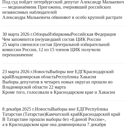
Под суд пойдет петербургский депутат Александр Малькевич
— медианаёмник Пригожина, очернявший российских
независимых наблюдателей
Александра Малькевича обвиняют в особо крупной растрате
30 марта 2026 г.
Обзоры
Избиркомы
Российская Федерация
Чем запомнится (не)ушедший состав ЦИК России
25 марта сменился состав Центральной избирательной
комиссии России, 12 из 15 членов ЦИК получили
переназначение
23 марта 2026 г.
Новость
Выборы вне ЕДГ
Краснодарский
край
Владимирская область
Республика Хакасия
Выборы депутатов в четырех новых округах прошли во
Владимирской области 22 марта
Кроме того, голосовали в Краснодарском крае и Хакасии
8 декабря 2025 г.
Новость
Выборы вне ЕДГ
Республика
Татарстан (Татарстан)
Камчатский край
Краснодарский край
В Татарстане прошли выборы без «Единой России»,
а в Краснодарском крае она доминировала 7 декабря