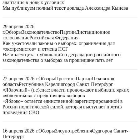
адаптация в новых условиях
Мы публикуем полный текст доклада Александра Кынева
29 апреля 2026
г.
Обзоры
Законодательство
Партии
Дистанционное
голосование
Российская Федерация
Как ужесточали законы о выборах: ограничения для
«экстремистов» и отмена ПСГ
Начинаем цикл публикаций о деградации российского
законодательства о выборах за прошедшие пять лет
22 апреля 2026 г.
Обзоры
Прессинг
Партии
Псковская
область
Республика Карелия
город Санкт-Петербург
«Яблочный» (не)спас: власти продолжают выбивать ярких
«яблочников» с предстоящих выборов
«Яблоко» остаётся единственной зарегистрированной в
России политической силой, которая выступает против
проведения СВО
16 апреля 2026 г.
Обзоры
Злоупотребления
Суд
город Санкт-
Петербург