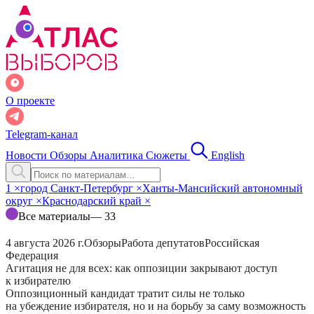
О проекте
Telegram-канал
Новости
Обзоры
Аналитика
Сюжеты
English
1
×
город Санкт-Петербург
×
Ханты-Мансийский автономный
округ
×
Краснодарский край
×
Все материалы
— 33
4 августа 2026 г.
Обзоры
Работа депутатов
Российская
Федерация
Агитация не для всех: как оппозиции закрывают доступ
к избирателю
Оппозиционный кандидат тратит силы не только
на убеждение избирателя, но и на борьбу за саму возможность