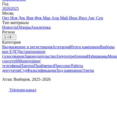
Год
2026
2025
Месяц
Окт
Ноя
Дек
Янв
Фев
Мар
Апр
Май
Июн
Июл
Авг
Сен
Тип материала
Новость
Обзоры
Аналитика
Регион
1 +3
Категория
Выдвижение и регистрация
Агитация
Итоги кампании
Выборы
вне ЕДГ
Дистанционное
голосование
Законодательство
Злоупотребления
Избиркомы
Мони
соцсетей
Мониторинг
телеэфира
Партии
Праймериз
Прессинг
Работа
депутатов
Суд
Фальсификации
Ход кампании
Элиты
Атлас Выборов, 2025–2026
Telegram-канал