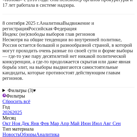
17 лет работала в системе надзора.
8 сентября 2025 г.
Аналитика
Выдвижение и
регистрация
Российская Федерация
Индекс (не)свободы выборов глав регионов
Несмотря на общие тенденции во внутренней политике,
Россия остается большой и разнообразной страной, в которой
могут проходить очень разные по своей сути и форме выборы
— где-то уже пару десятилетий нет никакой политической
конкуренции, а где-то продолжается скрытая или даже явная
борьба элит, на выборы выдвигаются самостоятельные
кандидаты, которые противостоят действующим главам
регионов.
Фильтры (3)
▾
Фильтры
Сбросить всё
Год
2026
2025
Месяц
Окт
Ноя
Дек
Янв
Фев
Мар
Апр
Май
Июн
Июл
Авг
Сен
Тип материала
Новость
Обзоры
Аналитика