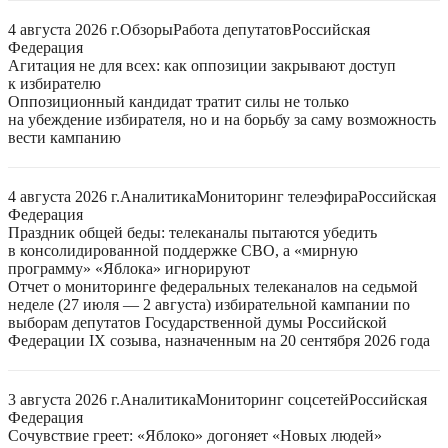
4 августа 2026 г.
Обзоры
Работа депутатов
Российская
Федерация
Агитация не для всех: как оппозиции закрывают доступ
к избирателю
Оппозиционный кандидат тратит силы не только
на убеждение избирателя, но и на борьбу за саму возможность
вести кампанию
4 августа 2026 г.
Аналитика
Мониторинг телеэфира
Российская
Федерация
Праздник общей беды: телеканалы пытаются убедить
в консолидированной поддержке СВО, а «мирную
программу» «Яблока» игнорируют
Отчет о мониторинге федеральных телеканалов на седьмой
неделе (27 июля — 2 августа) избирательной кампании по
выборам депутатов Государственной думы Российской
Федерации IX созыва, назначенным на 20 сентября 2026 года
3 августа 2026 г.
Аналитика
Мониторинг соцсетей
Российская
Федерация
Сочувствие греет: «Яблоко» догоняет «Новых людей»