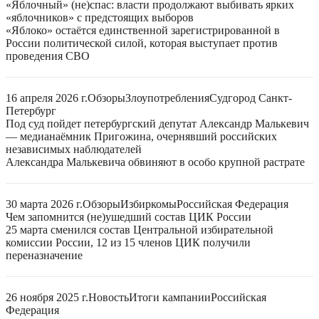
«Яблочный» (не)спас: власти продолжают выбивать ярких
«яблочников» с предстоящих выборов
«Яблоко» остаётся единственной зарегистрированной в
России политической силой, которая выступает против
проведения СВО
16 апреля 2026 г.
Обзоры
Злоупотребления
Суд
город Санкт-
Петербург
Под суд пойдет петербургский депутат Александр Малькевич
— медианаёмник Пригожина, очернявший российских
независимых наблюдателей
Александра Малькевича обвиняют в особо крупной растрате
30 марта 2026 г.
Обзоры
Избиркомы
Российская Федерация
Чем запомнится (не)ушедший состав ЦИК России
25 марта сменился состав Центральной избирательной
комиссии России, 12 из 15 членов ЦИК получили
переназначение
26 ноября 2025 г.
Новость
Итоги кампании
Российская
Федерация