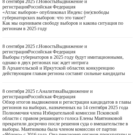
8 сентября 2025 г.
Новость
Выдвижение и
регистрация
Российская Федерация
«Атлас выборов» опубликовал Индекс (не)свободы
губернаторских выборов: что это такое?
Как мы оцениваем свободу выборов и какова ситуация по
регионам в 2025 году
8 сентября 2025 г.
Новость
Выдвижение и
регистрация
Российская Федерация
Выборы губернаторов в 2025 году будут имитационными,
однако в двух регионах нас ждет интрига
В Архангельской и Иркутской областях конкуренцию
действующим главам региона составят сильные кандидаты
8 сентября 2025 г.
Аналитика
Выдвижение и
регистрация
Российская Федерация
Обзор итогов выдвижения и регистрации кандидатов в главы
регионов на выборах, назначенных на 14 сентября 2025 года
Полномочия члена Избирательной комиссии Псковской
области с правом решающего голоса Елены Маятниковой
прекратили досрочно после решения суда о вмешательстве в
выборы. Маятникова была членом комиссии от партии
«Яблоко» с 2016 года. Она пенсионер органов прокуратуры и