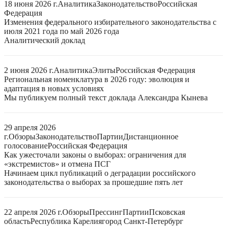
18 июня 2026 г.
Аналитика
Законодательство
Российская
Федерация
Изменения федерального избирательного законодательства с
июля 2021 года по май 2026 года
Аналитический доклад
2 июня 2026 г.
Аналитика
Элиты
Российская Федерация
Региональная номенклатура в 2026 году: эволюция и
адаптация в новых условиях
Мы публикуем полный текст доклада Александра Кынева
29 апреля 2026
г.
Обзоры
Законодательство
Партии
Дистанционное
голосование
Российская Федерация
Как ужесточали законы о выборах: ограничения для
«экстремистов» и отмена ПСГ
Начинаем цикл публикаций о деградации российского
законодательства о выборах за прошедшие пять лет
22 апреля 2026 г.
Обзоры
Прессинг
Партии
Псковская
область
Республика Карелия
город Санкт-Петербург