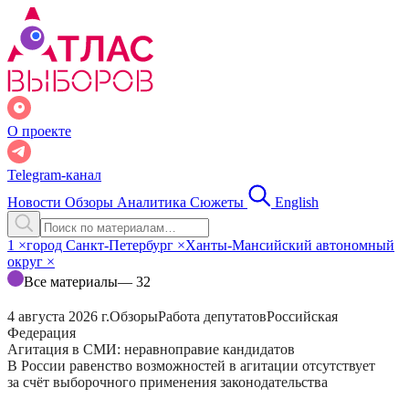
О проекте
Telegram-канал
Новости
Обзоры
Аналитика
Сюжеты
English
1
×
город Санкт-Петербург
×
Ханты-Мансийский автономный
округ
×
Все материалы
— 32
4 августа 2026 г.
Обзоры
Работа депутатов
Российская
Федерация
Агитация в СМИ: неравноправие кандидатов
В России равенство возможностей в агитации отсутствует
за счёт выборочного применения законодательства