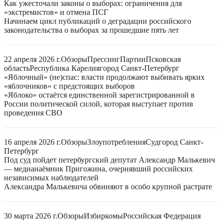
Как ужесточали законы о выборах: ограничения для
«экстремистов» и отмена ПСГ
Начинаем цикл публикаций о деградации российского
законодательства о выборах за прошедшие пять лет
22 апреля 2026 г.
Обзоры
Прессинг
Партии
Псковская
область
Республика Карелия
город Санкт-Петербург
«Яблочный» (не)спас: власти продолжают выбивать ярких
«яблочников» с предстоящих выборов
«Яблоко» остаётся единственной зарегистрированной в
России политической силой, которая выступает против
проведения СВО
16 апреля 2026 г.
Обзоры
Злоупотребления
Суд
город Санкт-
Петербург
Под суд пойдет петербургский депутат Александр Малькевич
— медианаёмник Пригожина, очернявший российских
независимых наблюдателей
Александра Малькевича обвиняют в особо крупной растрате
30 марта 2026 г.
Обзоры
Избиркомы
Российская Федерация