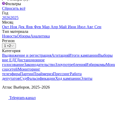
Фильтры
Сбросить всё
Год
2026
2025
Месяц
Окт
Ноя
Дек
Янв
Фев
Мар
Апр
Май
Июн
Июл
Авг
Сен
Тип материала
Новость
Обзоры
Аналитика
Регион
1 +2
Категория
Выдвижение и регистрация
Агитация
Итоги кампании
Выборы
вне ЕДГ
Дистанционное
голосование
Законодательство
Злоупотребления
Избиркомы
Мони
соцсетей
Мониторинг
телеэфира
Партии
Праймериз
Прессинг
Работа
депутатов
Суд
Фальсификации
Ход кампании
Элиты
Атлас Выборов, 2025–2026
Telegram-канал