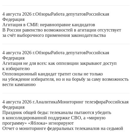
4 августа 2026 г.
Обзоры
Работа депутатов
Российская
Федерация
Агитация в СМИ: неравноправие кандидатов
В России равенство возможностей в агитации отсутствует
за счёт выборочного применения законодательства
4 августа 2026 г.
Обзоры
Работа депутатов
Российская
Федерация
Агитация не для всех: как оппозиции закрывают доступ
к избирателю
Оппозиционный кандидат тратит силы не только
на убеждение избирателя, но и на борьбу за саму возможность
вести кампанию
4 августа 2026 г.
Аналитика
Мониторинг телеэфира
Российская
Федерация
Праздник общей беды: телеканалы пытаются убедить
в консолидированной поддержке СВО, а «мирную
программу» «Яблока» игнорируют
Отчет о мониторинге федеральных телеканалов на седьмой