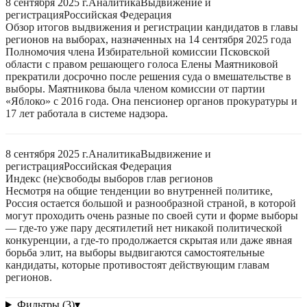
8 сентября 2025 г.
Аналитика
Выдвижение и
регистрация
Российская Федерация
Обзор итогов выдвижения и регистрации кандидатов в главы
регионов на выборах, назначенных на 14 сентября 2025 года
Полномочия члена Избирательной комиссии Псковской
области с правом решающего голоса Елены Маятниковой
прекратили досрочно после решения суда о вмешательстве в
выборы. Маятникова была членом комиссии от партии
«Яблоко» с 2016 года. Она пенсионер органов прокуратуры и
17 лет работала в системе надзора.
8 сентября 2025 г.
Аналитика
Выдвижение и
регистрация
Российская Федерация
Индекс (не)свободы выборов глав регионов
Несмотря на общие тенденции во внутренней политике,
Россия остается большой и разнообразной страной, в которой
могут проходить очень разные по своей сути и форме выборы
— где-то уже пару десятилетий нет никакой политической
конкуренции, а где-то продолжается скрытая или даже явная
борьба элит, на выборы выдвигаются самостоятельные
кандидаты, которые противостоят действующим главам
регионов.
Фильтры (3)
▾