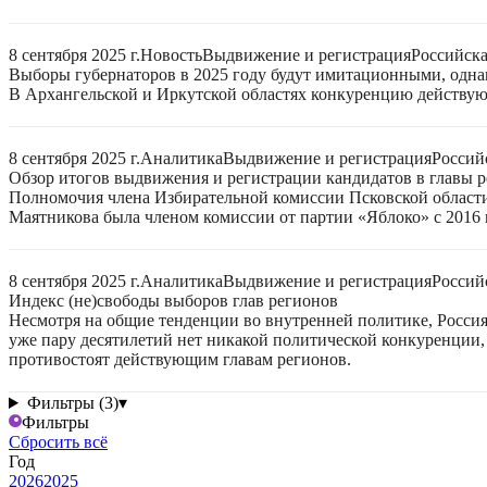
8 сентября 2025 г.
Новость
Выдвижение и регистрация
Российск
Выборы губернаторов в 2025 году будут имитационными, однак
В Архангельской и Иркутской областях конкуренцию действую
8 сентября 2025 г.
Аналитика
Выдвижение и регистрация
Россий
Обзор итогов выдвижения и регистрации кандидатов в главы ре
Полномочия члена Избирательной комиссии Псковской области
Маятникова была членом комиссии от партии «Яблоко» с 2016 г
8 сентября 2025 г.
Аналитика
Выдвижение и регистрация
Россий
Индекс (не)свободы выборов глав регионов
Несмотря на общие тенденции во внутренней политике, Россия 
уже пару десятилетий нет никакой политической конкуренции, 
противостоят действующим главам регионов.
Фильтры (3)
▾
Фильтры
Сбросить всё
Год
2026
2025