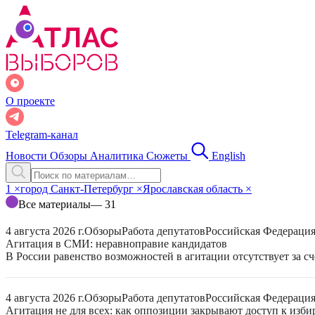
О проекте
Telegram-канал
Новости
Обзоры
Аналитика
Сюжеты
English
1
×
город Санкт-Петербург
×
Ярославская область
×
Все материалы
— 31
4 августа 2026 г.
Обзоры
Работа депутатов
Российская Федераци
Агитация в СМИ: неравноправие кандидатов
В России равенство возможностей в агитации отсутствует за с
4 августа 2026 г.
Обзоры
Работа депутатов
Российская Федераци
Агитация не для всех: как оппозиции закрывают доступ к изб