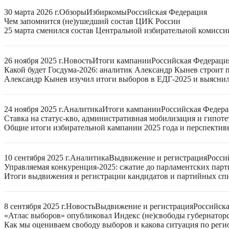
30 марта 2026 г.
Обзоры
Избиркомы
Российская Федерация
Чем запомнится (не)ушедший состав ЦИК России
25 марта сменился состав Центральной избирательной комисси
26 ноября 2025 г.
Новость
Итоги кампании
Российская Федераци
Какой будет Госдума-2026: аналитик Александр Кынев строит 
Александр Кынев изучил итоги выборов в ЕДГ-2025 и выяснил
24 ноября 2025 г.
Аналитика
Итоги кампании
Российская Федер
Ставка на статус-кво, административная мобилизация и гипот
Общие итоги избирательной кампании 2025 года и перспектив
10 сентября 2025 г.
Аналитика
Выдвижение и регистрация
Росси
Управляемая конкуренция-2025: сжатие до парламентских парт
Итоги выдвижения и регистрации кандидатов и партийных спис
8 сентября 2025 г.
Новость
Выдвижение и регистрация
Российск
«Атлас выборов» опубликовал Индекс (не)свободы губернаторс
Как мы оцениваем свободу выборов и какова ситуация по реги