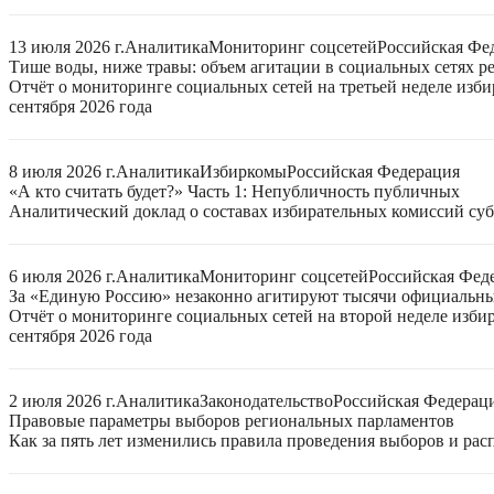
13 июля 2026 г.
Аналитика
Мониторинг соцсетей
Российская Фе
Тише воды, ниже травы: объем агитации в социальных сетях ре
Отчёт о мониторинге социальных сетей на третьей неделе изб
сентября 2026 года
8 июля 2026 г.
Аналитика
Избиркомы
Российская Федерация
«А кто считать будет?» Часть 1: Непубличность публичных
Аналитический доклад о составах избирательных комиссий суб
6 июля 2026 г.
Аналитика
Мониторинг соцсетей
Российская Фед
За «Единую Россию» незаконно агитируют тысячи официальн
Отчёт о мониторинге социальных сетей на второй неделе изби
сентября 2026 года
2 июля 2026 г.
Аналитика
Законодательство
Российская Федерац
Правовые параметры выборов региональных парламентов
Как за пять лет изменились правила проведения выборов и ра