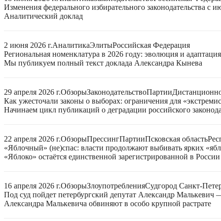
Изменения федерального избирательного законодательства с ию
Аналитический доклад
2 июня 2026 г.
Аналитика
Элиты
Российская Федерация
Региональная номенклатура в 2026 году: эволюция и адаптаци
Мы публикуем полный текст доклада Александра Кынева
29 апреля 2026 г.
Обзоры
Законодательство
Партии
Дистанционно
Как ужесточали законы о выборах: ограничения для «экстреми
Начинаем цикл публикаций о деградации российского законода
22 апреля 2026 г.
Обзоры
Прессинг
Партии
Псковская область
Рес
«Яблочный» (не)спас: власти продолжают выбивать ярких «яб
«Яблоко» остаётся единственной зарегистрированной в России
16 апреля 2026 г.
Обзоры
Злоупотребления
Суд
город Санкт-Пете
Под суд пойдет петербургский депутат Александр Малькевич
Александра Малькевича обвиняют в особо крупной растрате