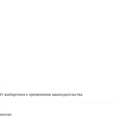
я
чёт выборочного применения законодательства
я
ирателю