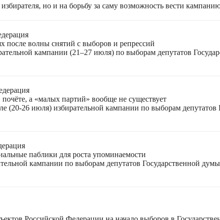
избирателя, но и на борьбу за саму возможность вести кампани
едерация
ях после волны снятий с выборов и репрессий
ирательной кампании (21–27 июля) по выборам депутатов Госуда
едерация
 почёте, а «малых партий» вообще не существует
ле (20-26 июля) избирательной кампании по выборам депутатов
дерация
циальные паблики для роста упоминаемости
ательной кампании по выборам депутатов Государственной думы
ъектов Российской Федерации на начало выборов в Государстве