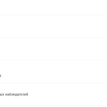
О
мых наблюдателей