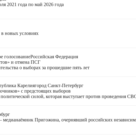
ля 2021 года по май 2026 года
я в новых условиях
е голосование
Российская Федерация
стов» и отмена ПСГ
тельства о выборах за прошедшие пять лет
публика Карелия
город Санкт-Петербург
лочников» с предстоящих выборов
 политической силой, которая выступает против проведения СВ
рбург
 — медианаёмник Пригожина, очернявший российских независи