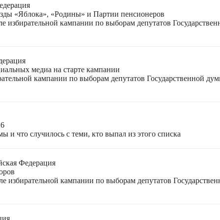
едерация
езды «Яблока», «Родины» и Партии пенсионеров
ле избирательной кампании по выборам депутатов Государствен
дерация
циальных медиа на старте кампании
ирательной кампании по выборам депутатов Государственной ду
26
ы и что случилось с теми, кто выпал из этого списка
йская Федерация
оров
еле избирательной кампании по выборам депутатов Государстве
ция