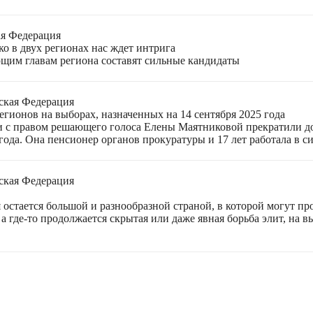
ая Федерация
о в двух регионах нас ждет интрига
щим главам региона составят сильные кандидаты
ская Федерация
гионов на выборах, назначенных на 14 сентября 2025 года
 с правом решающего голоса Елены Маятниковой прекратили до
ода. Она пенсионер органов прокуратуры и 17 лет работала в си
ская Федерация
остается большой и разнообразной страной, в которой могут пр
а где-то продолжается скрытая или даже явная борьба элит, на