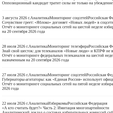
Оппозиционный кандидат тратит силы не только на убеждение 
3 августа 2026 г.
Аналитика
Мониторинг соцсетей
Российская Ф
Сочувствие греет: «Яблоко» догоняет «Новых людей» в соцсет
Отчёт о мониторинге социальных сетей на шестой неделе изб
на 20 сентября 2026 года
28 июля 2026 г.
Аналитика
Мониторинг телеэфира
Российская Ф
Знай свой шесток: для телеканалов «Новые люди» и КПРФ не в
Отчёт о мониторинге федеральных телеканалов на шестой неде
назначенным на 20 сентября 2026 года
27 июля 2026 г.
Аналитика
Мониторинг соцсетей
Российская Фе
Губернаторы-агитаторы: как «Единая Россия» использует офи
Отчёт о мониторинге социальных сетей на пятой неделе избир
2026 года
22 июля 2026 г.
Аналитика
Избиркомы
Российская Федерация
«А кто считать будет?» Часть 2: Имитация многопартийности
Аналитический доклад о составах избирательных комиссий суб