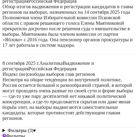
регистрация
Российская Федерация
Обзор итогов выдвижения и регистрации кандидатов в главы
регионов на выборах, назначенных на 14 сентября 2025 года
Полномочия члена Избирательной комиссии Псковской
области с правом решающего голоса Елены Маятниковой
прекратили досрочно после решения суда о вмешательстве в
выборы. Маятникова была членом комиссии от партии
«Яблоко» с 2016 года. Она пенсионер органов прокуратуры и
17 лет работала в системе надзора.
8 сентября 2025 г.
Аналитика
Выдвижение и
регистрация
Российская Федерация
Индекс (не)свободы выборов глав регионов
Несмотря на общие тенденции во внутренней политике,
Россия остается большой и разнообразной страной, в которой
могут проходить очень разные по своей сути и форме выборы
— где-то уже пару десятилетий нет никакой политической
конкуренции, а где-то продолжается скрытая или даже явная
борьба элит, на выборы выдвигаются самостоятельные
кандидаты, которые противостоят действующим главам
регионов.
Фильтры (3)
▾
Фильтры