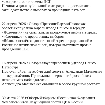
«экстремистов» и отмена ПСГ
Начинаем цикл публикаций о деградации российского
законодательства о выборах за прошедшие пять лет
22 апреля 2026 г.
Обзоры
Прессинг
Партии
Псковская
область
Республика Карелия
город Санкт-Петербург
«Яблочный» (не)спас: власти продолжают выбивать ярких
«яблочников» с предстоящих выборов
«Яблоко» остаётся единственной зарегистрированной в
России политической силой, которая выступает против
проведения СВО
16 апреля 2026 г.
Обзоры
Злоупотребления
Суд
город Санкт-
Петербург
Под суд пойдет петербургский депутат Александр Малькевич
— медианаёмник Пригожина, очернявший российских
независимых наблюдателей
Александра Малькевича обвиняют в особо крупной растрате
30 марта 2026 г.
Обзоры
Избиркомы
Российская Федерация
Чем запомнится (не)ушедший состав ЦИК России