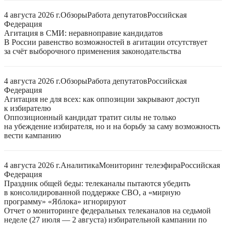
4 августа 2026 г.
Обзоры
Работа депутатов
Российская
Федерация
Агитация в СМИ: неравноправие кандидатов
В России равенство возможностей в агитации отсутствует
за счёт выборочного применения законодательства
4 августа 2026 г.
Обзоры
Работа депутатов
Российская
Федерация
Агитация не для всех: как оппозиции закрывают доступ
к избирателю
Оппозиционный кандидат тратит силы не только
на убеждение избирателя, но и на борьбу за саму возможность
вести кампанию
4 августа 2026 г.
Аналитика
Мониторинг телеэфира
Российская
Федерация
Праздник общей беды: телеканалы пытаются убедить
в консолидированной поддержке СВО, а «мирную
программу» «Яблока» игнорируют
Отчет о мониторинге федеральных телеканалов на седьмой
неделе (27 июля — 2 августа) избирательной кампании по