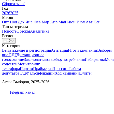
Сбросить всё
Год
2026
2025
Месяц
Окт
Ноя
Дек
Янв
Фев
Мар
Апр
Май
Июн
Июл
Авг
Сен
Тип материала
Новость
Обзоры
Аналитика
Регион
1 +2
Категория
Выдвижение и регистрация
Агитация
Итоги кампании
Выборы
вне ЕДГ
Дистанционное
голосование
Законодательство
Злоупотребления
Избиркомы
Мони
соцсетей
Мониторинг
телеэфира
Партии
Праймериз
Прессинг
Работа
депутатов
Суд
Фальсификации
Ход кампании
Элиты
Атлас Выборов, 2025–2026
Telegram-канал