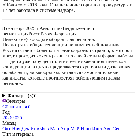
«Яблоко» с 2016 года. Она пенсионер органов прокуратуры и
17 лет работала в системе надзора.
8 сентября 2025 г.
Аналитика
Выдвижение и
регистрация
Российская Федерация
Индекс (не)свободы выборов глав регионов
Несмотря на общие тенденции во внутренней политике,
Россия остается большой и разнообразной страной, в которой
могут проходить очень разные по своей сути и форме выборы
— где-то уже пару десятилетий нет никакой политической
конкуренции, а где-то продолжается скрытая или даже явная
борьба элит, на выборы выдвигаются самостоятельные
кандидаты, которые противостоят действующим главам
регионов.
Фильтры (3)
▾
Фильтры
Сбросить всё
Год
2026
2025
Месяц
Окт
Ноя
Дек
Янв
Фев
Мар
Апр
Май
Июн
Июл
Авг
Сен
Тип материала