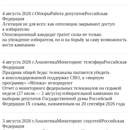
4 августа 2026 г.
Обзоры
Работа депутатов
Российская
Федерация
Агитация не для всех: как оппозиции закрывают доступ
к избирателю
Оппозиционный кандидат тратит силы не только
на убеждение избирателя, но и на борьбу за саму возможность
вести кампанию
4 августа 2026 г.
Аналитика
Мониторинг телеэфира
Российская
Федерация
Праздник общей беды: телеканалы пытаются убедить
в консолидированной поддержке СВО, а «мирную
программу» «Яблока» игнорируют
Отчет о мониторинге федеральных телеканалов на седьмой
неделе (27 июля — 2 августа) избирательной кампании по
выборам депутатов Государственной думы Российской
Федерации IX созыва, назначенным на 20 сентября 2026 года
3 августа 2026 г.
Аналитика
Мониторинг соцсетей
Российская
Федерация