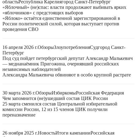
область
Республика Карелия
город Санкт-Петербург
«Яблочный» (не)спас: власти продолжают выбивать ярких
«яблочников» с предстоящих выборов
«Яблоко» остаётся единственной зарегистрированной в
России политической силой, которая выступает против
проведения СВО
16 апреля 2026 г.
Обзоры
Злоупотребления
Суд
город Санкт-
Петербург
Под суд пойдет петербургский депутат Александр Малькевич
— медианаёмник Пригожина, очернявший российских
независимых наблюдателей
Александра Малькевича обвиняют в особо крупной растрате
30 марта 2026 г.
Обзоры
Избиркомы
Российская Федерация
Чем запомнится (не)ушедший состав ЦИК России
25 марта сменился состав Центральной избирательной
комиссии России, 12 из 15 членов ЦИК получили
переназначение
26 ноября 2025 г.
Новость
Итоги кампании
Российская