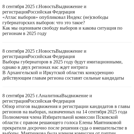
8 сентября 2025 г.
Новость
Выдвижение и
регистрация
Российская Федерация
«Атлас выборов» опубликовал Индекс (не)свободы
губернаторских выборов: что это такое?
Как мы оцениваем свободу выборов и какова ситуация по
регионам в 2025 году
8 сентября 2025 г.
Новость
Выдвижение и
регистрация
Российская Федерация
Выборы губернаторов в 2025 году будут имитационными,
однако в двух регионах нас ждет интрига
В Архангельской и Иркутской областях конкуренцию
действующим главам региона составят сильные кандидаты
8 сентября 2025 г.
Аналитика
Выдвижение и
регистрация
Российская Федерация
Обзор итогов выдвижения и регистрации кандидатов в главы
регионов на выборах, назначенных на 14 сентября 2025 года
Полномочия члена Избирательной комиссии Псковской
области с правом решающего голоса Елены Маятниковой
прекратили досрочно после решения суда о вмешательстве в
выборы. Маятникова была членом комиссии от партии