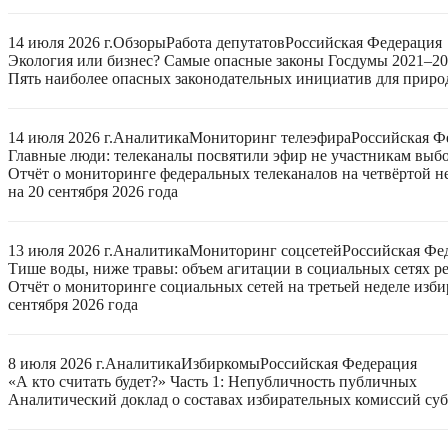
14 июля 2026 г.
Обзоры
Работа депутатов
Российская Федерация
Экология или бизнес? Самые опасные законы Госдумы 2021–2
Пять наиболее опасных законодательных инициатив для приро
14 июля 2026 г.
Аналитика
Мониторинг телеэфира
Российская Ф
Главные люди: телеканалы посвятили эфир не участникам выб
Отчёт о мониторинге федеральных телеканалов на четвёртой 
на 20 сентября 2026 года
13 июля 2026 г.
Аналитика
Мониторинг соцсетей
Российская Фе
Тише воды, ниже травы: объем агитации в социальных сетях ре
Отчёт о мониторинге социальных сетей на третьей неделе изб
сентября 2026 года
8 июля 2026 г.
Аналитика
Избиркомы
Российская Федерация
«А кто считать будет?» Часть 1: Непубличность публичных
Аналитический доклад о составах избирательных комиссий суб