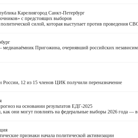
публика Карелия
город Санкт-Петербург
лочников» с предстоящих выборов
 политической силой, которая выступает против проведения СВ
рбург
 — медианаёмник Пригожина, очернявший российских независи
и России, 12 из 15 членов ЦИК получили переназначение
я
прогноз на основании результатов ЕДГ-2025
, как они могут повлиять на федеральные выборы 2026 года — 
ация
етические признаки начала политической активизации