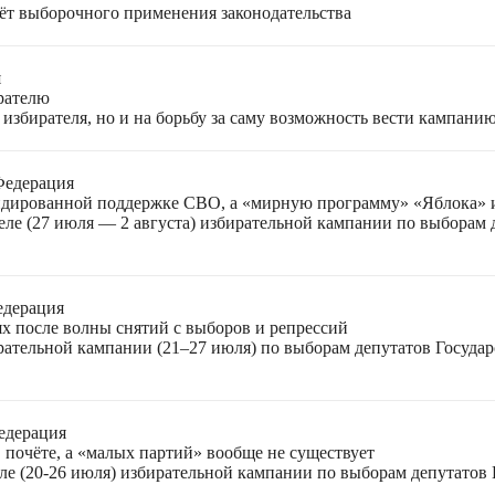
чёт выборочного применения законодательства
я
ирателю
избирателя, но и на борьбу за саму возможность вести кампани
Федерация
лидированной поддержке СВО, а «мирную программу» «Яблока»
еле (27 июля — 2 августа) избирательной кампании по выборам
едерация
ях после волны снятий с выборов и репрессий
ирательной кампании (21–27 июля) по выборам депутатов Госуда
едерация
 почёте, а «малых партий» вообще не существует
ле (20-26 июля) избирательной кампании по выборам депутатов