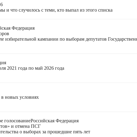
26
ы и что случилось с теми, кто выпал из этого списка
йская Федерация
оров
еле избирательной кампании по выборам депутатов Государстве
ция
ля 2021 года по май 2026 года
я в новых условиях
е голосование
Российская Федерация
стов» и отмена ПСГ
тельства о выборах за прошедшие пять лет