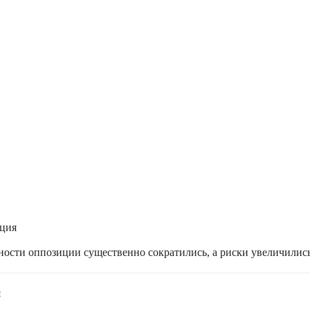
ация
жности оппозиции существенно сократились, а риски увеличилис
я