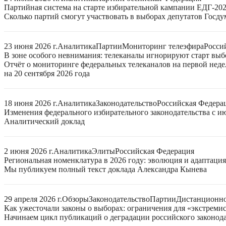
Партийная система на старте избирательной кампании ЕДГ-20
Сколько партий смогут участвовать в выборах депутатов Госдум
23 июня 2026 г.
Аналитика
Партии
Мониторинг телеэфира
Росси
В зоне особого невнимания: телеканалы игнорируют старт выб
Отчёт о мониторинге федеральных телеканалов на первой нед
на 20 сентября 2026 года
18 июня 2026 г.
Аналитика
Законодательство
Российская Федера
Изменения федерального избирательного законодательства с ию
Аналитический доклад
2 июня 2026 г.
Аналитика
Элиты
Российская Федерация
Региональная номенклатура в 2026 году: эволюция и адаптаци
Мы публикуем полный текст доклада Александра Кынева
29 апреля 2026 г.
Обзоры
Законодательство
Партии
Дистанционно
Как ужесточали законы о выборах: ограничения для «экстреми
Начинаем цикл публикаций о деградации российского законода