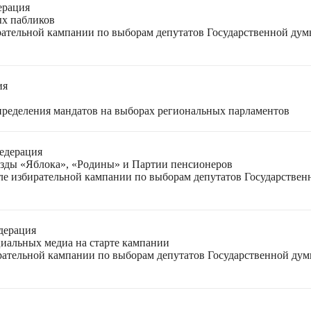
ерация
ых пабликов
рательной кампании по выборам депутатов Государственной дум
ия
спределения мандатов на выборах региональных парламентов
едерация
езды «Яблока», «Родины» и Партии пенсионеров
ле избирательной кампании по выборам депутатов Государствен
дерация
циальных медиа на старте кампании
ирательной кампании по выборам депутатов Государственной ду