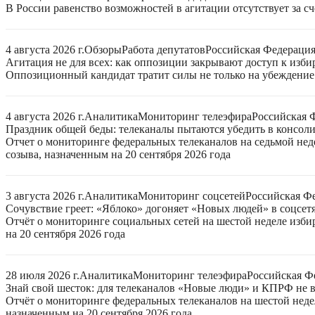
В России равенство возможностей в агитации отсутствует за с
4 августа 2026 г.
Обзоры
Работа депутатов
Российская Федераци
Агитация не для всех: как оппозиции закрывают доступ к изб
Оппозиционный кандидат тратит силы не только на убеждение 
4 августа 2026 г.
Аналитика
Мониторинг телеэфира
Российская 
Праздник общей беды: телеканалы пытаются убедить в консо
Отчет о мониторинге федеральных телеканалов на седьмой нед
созыва, назначенным на 20 сентября 2026 года
3 августа 2026 г.
Аналитика
Мониторинг соцсетей
Российская Ф
Сочувствие греет: «Яблоко» догоняет «Новых людей» в соцсет
Отчёт о мониторинге социальных сетей на шестой неделе изб
на 20 сентября 2026 года
28 июля 2026 г.
Аналитика
Мониторинг телеэфира
Российская Ф
Знай свой шесток: для телеканалов «Новые люди» и КПРФ не в
Отчёт о мониторинге федеральных телеканалов на шестой неде
назначенным на 20 сентября 2026 года