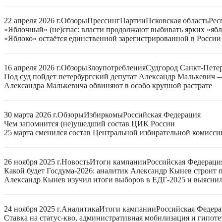
22 апреля 2026 г.
Обзоры
Прессинг
Партии
Псковская область
Рес
«Яблочный» (не)спас: власти продолжают выбивать ярких «яб
«Яблоко» остаётся единственной зарегистрированной в России
16 апреля 2026 г.
Обзоры
Злоупотребления
Суд
город Санкт-Пете
Под суд пойдет петербургский депутат Александр Малькевич
Александра Малькевича обвиняют в особо крупной растрате
30 марта 2026 г.
Обзоры
Избиркомы
Российская Федерация
Чем запомнится (не)ушедший состав ЦИК России
25 марта сменился состав Центральной избирательной комисси
26 ноября 2025 г.
Новость
Итоги кампании
Российская Федераци
Какой будет Госдума-2026: аналитик Александр Кынев строит 
Александр Кынев изучил итоги выборов в ЕДГ-2025 и выяснил
24 ноября 2025 г.
Аналитика
Итоги кампании
Российская Федер
Ставка на статус-кво, административная мобилизация и гипот