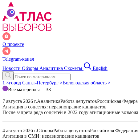
О проекте
Telegram-канал
Новости
Обзоры
Аналитика
Сюжеты
English
1
×
город Санкт-Петербург
×
Вологодская область
×
Все материалы
— 33
7 августа 2026 г.
Аналитика
Работа депутатов
Российская Федер
Агитация в соцсетях: неравноправие кандидатов
После запрета ряда соцсетей в 2022 году агитационные возмо
4 августа 2026 г.
Обзоры
Работа депутатов
Российская Федераци
Агитация в СМИ: неравноправие кандидатов