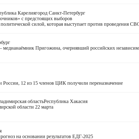
публика Карелия
город Санкт-Петербург
лочников» с предстоящих выборов
 политической силой, которая выступает против проведения СВ
рбург
 — медианаёмник Пригожина, очернявший российских независи
и России, 12 из 15 членов ЦИК получили переназначение
ладимирская область
Республика Хакасия
ирской области 22 марта
я
прогноз на основании результатов ЕДГ-2025