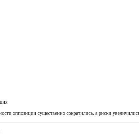
ация
жности оппозиции существенно сократились, а риски увеличилис
я