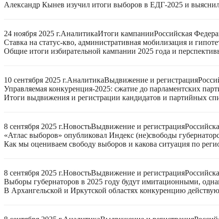
Александр Кынев изучил итоги выборов в ЕДГ-2025 и выяснил
24 ноября 2025 г.
Аналитика
Итоги кампании
Российская Федер
Ставка на статус-кво, административная мобилизация и гипот
Общие итоги избирательной кампании 2025 года и перспектив
10 сентября 2025 г.
Аналитика
Выдвижение и регистрация
Росси
Управляемая конкуренция-2025: сжатие до парламентских парт
Итоги выдвижения и регистрации кандидатов и партийных спис
8 сентября 2025 г.
Новость
Выдвижение и регистрация
Российск
«Атлас выборов» опубликовал Индекс (не)свободы губернаторс
Как мы оцениваем свободу выборов и какова ситуация по реги
8 сентября 2025 г.
Новость
Выдвижение и регистрация
Российск
Выборы губернаторов в 2025 году будут имитационными, однак
В Архангельской и Иркутской областях конкуренцию действую