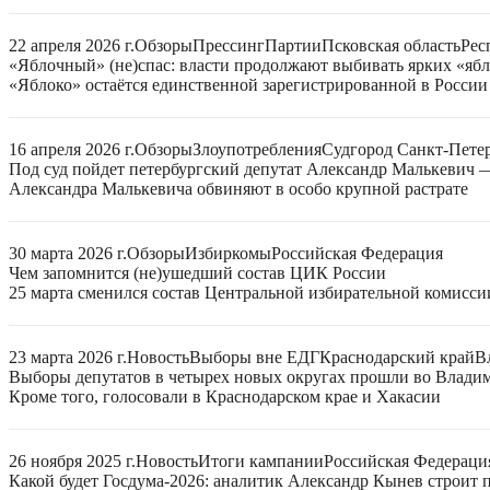
22 апреля 2026 г.
Обзоры
Прессинг
Партии
Псковская область
Рес
«Яблочный» (не)спас: власти продолжают выбивать ярких «яб
«Яблоко» остаётся единственной зарегистрированной в России
16 апреля 2026 г.
Обзоры
Злоупотребления
Суд
город Санкт-Пете
Под суд пойдет петербургский депутат Александр Малькевич
Александра Малькевича обвиняют в особо крупной растрате
30 марта 2026 г.
Обзоры
Избиркомы
Российская Федерация
Чем запомнится (не)ушедший состав ЦИК России
25 марта сменился состав Центральной избирательной комисси
23 марта 2026 г.
Новость
Выборы вне ЕДГ
Краснодарский край
В
Выборы депутатов в четырех новых округах прошли во Владим
Кроме того, голосовали в Краснодарском крае и Хакасии
26 ноября 2025 г.
Новость
Итоги кампании
Российская Федераци
Какой будет Госдума-2026: аналитик Александр Кынев строит 