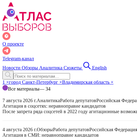
О проекте
Telegram-канал
Новости
Обзоры
Аналитика
Сюжеты
English
1
×
город Санкт-Петербург
×
Владимирская область
×
Все материалы
— 34
7 августа 2026 г.
Аналитика
Работа депутатов
Российская Федер
Агитация в соцсетях: неравноправие кандидатов
После запрета ряда соцсетей в 2022 году агитационные возмо
4 августа 2026 г.
Обзоры
Работа депутатов
Российская Федераци
Агитация в СМИ: неравноправие кандидатов