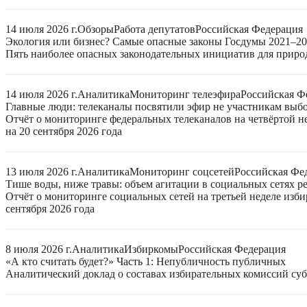
14 июля 2026 г.
Обзоры
Работа депутатов
Российская Федерация
Экология или бизнес? Самые опасные законы Госдумы 2021–2
Пять наиболее опасных законодательных инициатив для приро
14 июля 2026 г.
Аналитика
Мониторинг телеэфира
Российская Ф
Главные люди: телеканалы посвятили эфир не участникам выб
Отчёт о мониторинге федеральных телеканалов на четвёртой 
на 20 сентября 2026 года
13 июля 2026 г.
Аналитика
Мониторинг соцсетей
Российская Фе
Тише воды, ниже травы: объем агитации в социальных сетях ре
Отчёт о мониторинге социальных сетей на третьей неделе изб
сентября 2026 года
8 июля 2026 г.
Аналитика
Избиркомы
Российская Федерация
«А кто считать будет?» Часть 1: Непубличность публичных
Аналитический доклад о составах избирательных комиссий суб