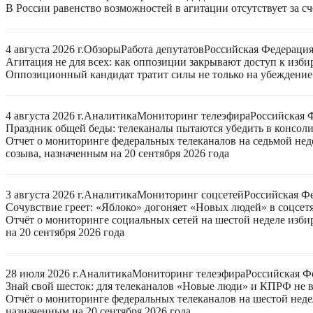
В России равенство возможностей в агитации отсутствует за с
4 августа 2026 г.
Обзоры
Работа депутатов
Российская Федераци
Агитация не для всех: как оппозиции закрывают доступ к изб
Оппозиционный кандидат тратит силы не только на убеждение 
4 августа 2026 г.
Аналитика
Мониторинг телеэфира
Российская 
Праздник общей беды: телеканалы пытаются убедить в консо
Отчет о мониторинге федеральных телеканалов на седьмой нед
созыва, назначенным на 20 сентября 2026 года
3 августа 2026 г.
Аналитика
Мониторинг соцсетей
Российская Ф
Сочувствие греет: «Яблоко» догоняет «Новых людей» в соцсет
Отчёт о мониторинге социальных сетей на шестой неделе изб
на 20 сентября 2026 года
28 июля 2026 г.
Аналитика
Мониторинг телеэфира
Российская Ф
Знай свой шесток: для телеканалов «Новые люди» и КПРФ не в
Отчёт о мониторинге федеральных телеканалов на шестой неде
назначенным на 20 сентября 2026 года