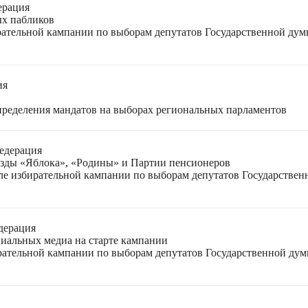
ерация
ых пабликов
рательной кампании по выборам депутатов Государственной дум
ия
спределения мандатов на выборах региональных парламентов
едерация
езды «Яблока», «Родины» и Партии пенсионеров
ле избирательной кампании по выборам депутатов Государствен
дерация
циальных медиа на старте кампании
ирательной кампании по выборам депутатов Государственной ду