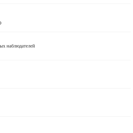
О
мых наблюдателей