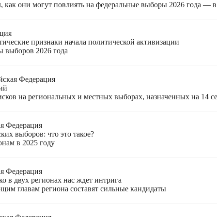
, как они могут повлиять на федеральные выборы 2026 года — 
ация
етические признаки начала политической активизации
ы выборов 2026 года
йская Федерация
ий
ков на региональных и местных выборах, назначенных на 14 се
ая Федерация
ких выборов: что это такое?
онам в 2025 году
ая Федерация
о в двух регионах нас ждет интрига
щим главам региона составят сильные кандидаты