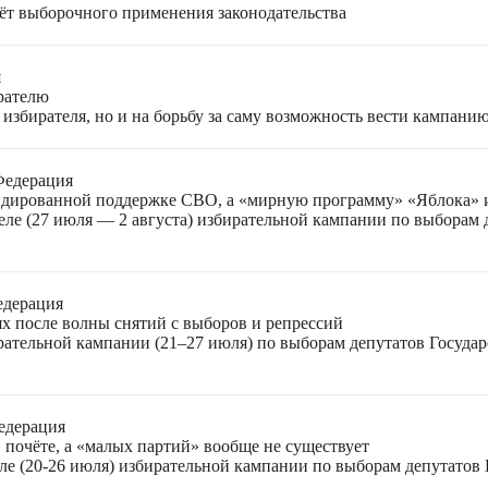
чёт выборочного применения законодательства
я
ирателю
избирателя, но и на борьбу за саму возможность вести кампани
Федерация
лидированной поддержке СВО, а «мирную программу» «Яблока»
еле (27 июля — 2 августа) избирательной кампании по выборам
едерация
ях после волны снятий с выборов и репрессий
ирательной кампании (21–27 июля) по выборам депутатов Госуда
едерация
 почёте, а «малых партий» вообще не существует
ле (20-26 июля) избирательной кампании по выборам депутатов