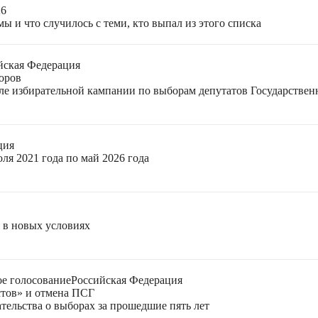
26
ы и что случилось с теми, кто выпал из этого списка
йская Федерация
оров
еле избирательной кампании по выборам депутатов Государстве
ция
ля 2021 года по май 2026 года
я в новых условиях
е голосование
Российская Федерация
стов» и отмена ПСГ
тельства о выборах за прошедшие пять лет