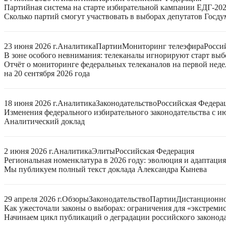
Партийная система на старте избирательной кампании ЕДГ-20
Сколько партий смогут участвовать в выборах депутатов Госдум
23 июня 2026 г.
Аналитика
Партии
Мониторинг телеэфира
Росси
В зоне особого невнимания: телеканалы игнорируют старт выб
Отчёт о мониторинге федеральных телеканалов на первой нед
на 20 сентября 2026 года
18 июня 2026 г.
Аналитика
Законодательство
Российская Федера
Изменения федерального избирательного законодательства с ию
Аналитический доклад
2 июня 2026 г.
Аналитика
Элиты
Российская Федерация
Региональная номенклатура в 2026 году: эволюция и адаптаци
Мы публикуем полный текст доклада Александра Кынева
29 апреля 2026 г.
Обзоры
Законодательство
Партии
Дистанционно
Как ужесточали законы о выборах: ограничения для «экстреми
Начинаем цикл публикаций о деградации российского законода