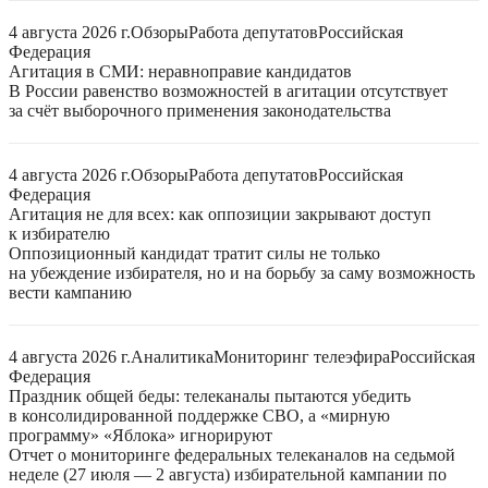
4 августа 2026 г.
Обзоры
Работа депутатов
Российская
Федерация
Агитация в СМИ: неравноправие кандидатов
В России равенство возможностей в агитации отсутствует
за счёт выборочного применения законодательства
4 августа 2026 г.
Обзоры
Работа депутатов
Российская
Федерация
Агитация не для всех: как оппозиции закрывают доступ
к избирателю
Оппозиционный кандидат тратит силы не только
на убеждение избирателя, но и на борьбу за саму возможность
вести кампанию
4 августа 2026 г.
Аналитика
Мониторинг телеэфира
Российская
Федерация
Праздник общей беды: телеканалы пытаются убедить
в консолидированной поддержке СВО, а «мирную
программу» «Яблока» игнорируют
Отчет о мониторинге федеральных телеканалов на седьмой
неделе (27 июля — 2 августа) избирательной кампании по