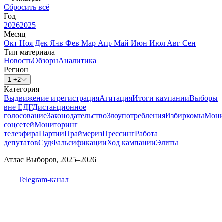
Сбросить всё
Год
2026
2025
Месяц
Окт
Ноя
Дек
Янв
Фев
Мар
Апр
Май
Июн
Июл
Авг
Сен
Тип материала
Новость
Обзоры
Аналитика
Регион
1 +2
Категория
Выдвижение и регистрация
Агитация
Итоги кампании
Выборы
вне ЕДГ
Дистанционное
голосование
Законодательство
Злоупотребления
Избиркомы
Мони
соцсетей
Мониторинг
телеэфира
Партии
Праймериз
Прессинг
Работа
депутатов
Суд
Фальсификации
Ход кампании
Элиты
Атлас Выборов, 2025–2026
Telegram-канал