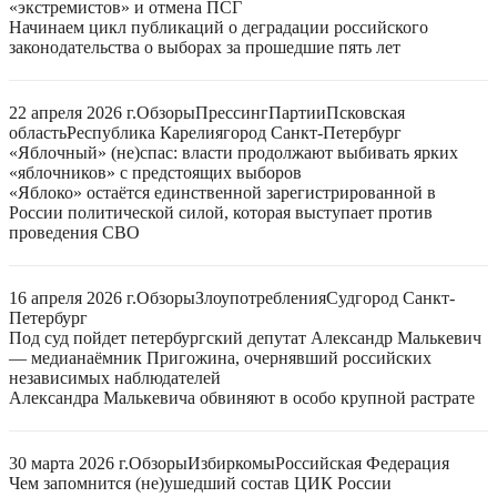
«экстремистов» и отмена ПСГ
Начинаем цикл публикаций о деградации российского
законодательства о выборах за прошедшие пять лет
22 апреля 2026 г.
Обзоры
Прессинг
Партии
Псковская
область
Республика Карелия
город Санкт-Петербург
«Яблочный» (не)спас: власти продолжают выбивать ярких
«яблочников» с предстоящих выборов
«Яблоко» остаётся единственной зарегистрированной в
России политической силой, которая выступает против
проведения СВО
16 апреля 2026 г.
Обзоры
Злоупотребления
Суд
город Санкт-
Петербург
Под суд пойдет петербургский депутат Александр Малькевич
— медианаёмник Пригожина, очернявший российских
независимых наблюдателей
Александра Малькевича обвиняют в особо крупной растрате
30 марта 2026 г.
Обзоры
Избиркомы
Российская Федерация
Чем запомнится (не)ушедший состав ЦИК России