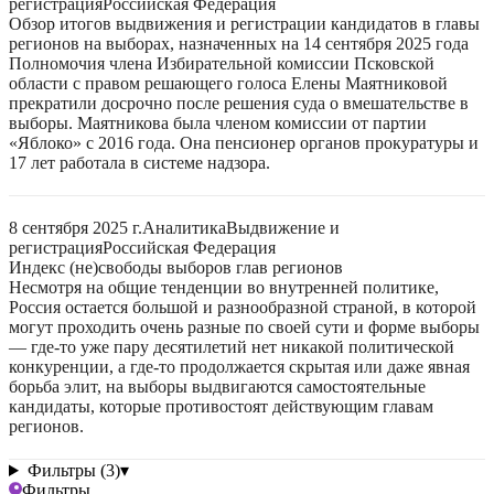
регистрация
Российская Федерация
Обзор итогов выдвижения и регистрации кандидатов в главы
регионов на выборах, назначенных на 14 сентября 2025 года
Полномочия члена Избирательной комиссии Псковской
области с правом решающего голоса Елены Маятниковой
прекратили досрочно после решения суда о вмешательстве в
выборы. Маятникова была членом комиссии от партии
«Яблоко» с 2016 года. Она пенсионер органов прокуратуры и
17 лет работала в системе надзора.
8 сентября 2025 г.
Аналитика
Выдвижение и
регистрация
Российская Федерация
Индекс (не)свободы выборов глав регионов
Несмотря на общие тенденции во внутренней политике,
Россия остается большой и разнообразной страной, в которой
могут проходить очень разные по своей сути и форме выборы
— где-то уже пару десятилетий нет никакой политической
конкуренции, а где-то продолжается скрытая или даже явная
борьба элит, на выборы выдвигаются самостоятельные
кандидаты, которые противостоят действующим главам
регионов.
Фильтры (3)
▾
Фильтры