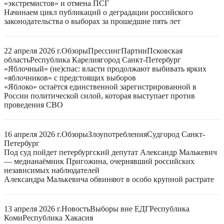
«экстремистов» и отмена ПСГ
Начинаем цикл публикаций о деградации российского
законодательства о выборах за прошедшие пять лет
22 апреля 2026 г.
Обзоры
Прессинг
Партии
Псковская
область
Республика Карелия
город Санкт-Петербург
«Яблочный» (не)спас: власти продолжают выбивать ярких
«яблочников» с предстоящих выборов
«Яблоко» остаётся единственной зарегистрированной в
России политической силой, которая выступает против
проведения СВО
16 апреля 2026 г.
Обзоры
Злоупотребления
Суд
город Санкт-
Петербург
Под суд пойдет петербургский депутат Александр Малькевич
— медианаёмник Пригожина, очернявший российских
независимых наблюдателей
Александра Малькевича обвиняют в особо крупной растрате
13 апреля 2026 г.
Новость
Выборы вне ЕДГ
Республика
Коми
Республика Хакасия