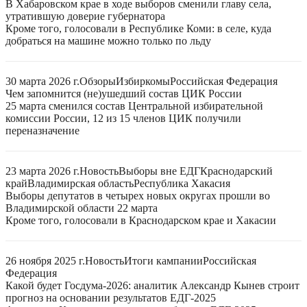
В Хабаровском крае в ходе выборов сменили главу села,
утратившую доверие губернатора
Кроме того, голосовали в Республике Коми: в селе, куда
добраться на машине можно только по льду
30 марта 2026 г.
Обзоры
Избиркомы
Российская Федерация
Чем запомнится (не)ушедший состав ЦИК России
25 марта сменился состав Центральной избирательной
комиссии России, 12 из 15 членов ЦИК получили
переназначение
23 марта 2026 г.
Новость
Выборы вне ЕДГ
Краснодарский
край
Владимирская область
Республика Хакасия
Выборы депутатов в четырех новых округах прошли во
Владимирской области 22 марта
Кроме того, голосовали в Краснодарском крае и Хакасии
26 ноября 2025 г.
Новость
Итоги кампании
Российская
Федерация
Какой будет Госдума-2026: аналитик Александр Кынев строит
прогноз на основании результатов ЕДГ-2025