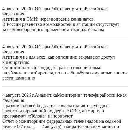
4 августа 2026 г.
Обзоры
Работа депутатов
Российская
Федерация
Агитация в СМИ: неравноправие кандидатов
В России равенство возможностей в агитации отсутствует
за счёт выборочного применения законодательства
4 августа 2026 г.
Обзоры
Работа депутатов
Российская
Федерация
Агитация не для всех: как оппозиции закрывают доступ
к избирателю
Оппозиционный кандидат тратит силы не только
на убеждение избирателя, но и на борьбу за саму возможность
вести кампанию
4 августа 2026 г.
Аналитика
Мониторинг телеэфира
Российская
Федерация
Праздник общей беды: телеканалы пытаются убедить
в консолидированной поддержке СВО, а «мирную
программу» «Яблока» игнорируют
Отчет о мониторинге федеральных телеканалов на седьмой
неделе (27 июля — 2 августа) избирательной кампании по