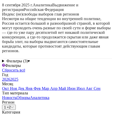
8 сентября 2025 г.
Аналитика
Выдвижение и
регистрация
Российская Федерация
Индекс (не)свободы выборов глав регионов
Несмотря на общие тенденции во внутренней политике,
Россия остается большой и разнообразной страной, в которой
могут проходить очень разные по своей сути и форме выборы
— где-то уже пару десятилетий нет никакой политической
конкуренции, а где-то продолжается скрытая или даже явная
борьба элит, на выборы выдвигаются самостоятельные
кандидаты, которые противостоят действующим главам
регионов.
Фильтры (3)
▾
Фильтры
Сбросить всё
Год
2026
2025
Месяц
Окт
Ноя
Дек
Янв
Фев
Мар
Апр
Май
Июн
Июл
Авг
Сен
Тип материала
Новость
Обзоры
Аналитика
Регион
1 +2
Категория