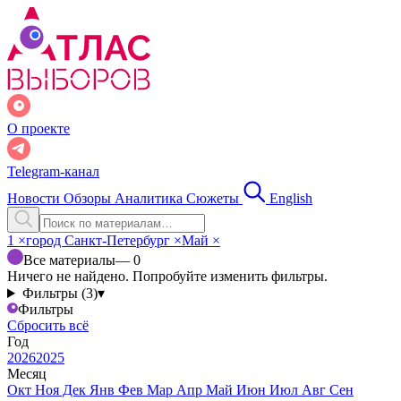
О проекте
Telegram-канал
Новости
Обзоры
Аналитика
Сюжеты
English
1
×
город Санкт-Петербург
×
Май
×
Все материалы
— 0
Ничего не найдено. Попробуйте изменить фильтры.
Фильтры (3)
▾
Фильтры
Сбросить всё
Год
2026
2025
Месяц
Окт
Ноя
Дек
Янв
Фев
Мар
Апр
Май
Июн
Июл
Авг
Сен