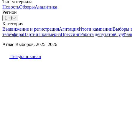
Тип материала
Новость
Обзоры
Аналитика
Регион
1 +1
Категория
Выдвижение и регистрация
Агитация
Итоги кампании
Выборы 
телеэфира
Партии
Праймериз
Прессинг
Работа депутатов
Суд
Фал
Атлас Выборов, 2025–2026
Telegram-канал