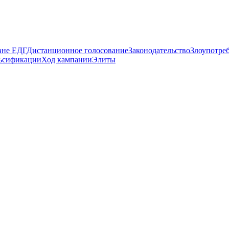
вне ЕДГ
Дистанционное голосование
Законодательство
Злоупотре
ьсификации
Ход кампании
Элиты