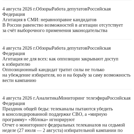
4 августа 2026 г.
Обзоры
Работа депутатов
Российская
Федерация
Агитация в СМИ: неравноправие кандидатов
В России равенство возможностей в агитации отсутствует
за счёт выборочного применения законодательства
4 августа 2026 г.
Обзоры
Работа депутатов
Российская
Федерация
Агитация не для всех: как оппозиции закрывают доступ
к избирателю
Оппозиционный кандидат тратит силы не только
на убеждение избирателя, но и на борьбу за саму возможность
вести кампанию
4 августа 2026 г.
Аналитика
Мониторинг телеэфира
Российская
Федерация
Праздник общей беды: телеканалы пытаются убедить
в консолидированной поддержке СВО, а «мирную
программу» «Яблока» игнорируют
Отчет о мониторинге федеральных телеканалов на седьмой
неделе (27 июля — 2 августа) избирательной кампании по