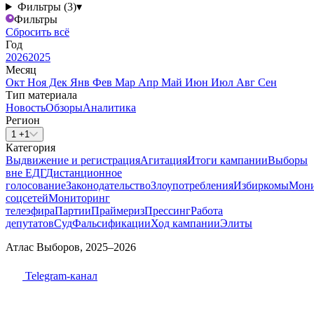
Фильтры (3)
▾
Фильтры
Сбросить всё
Год
2026
2025
Месяц
Окт
Ноя
Дек
Янв
Фев
Мар
Апр
Май
Июн
Июл
Авг
Сен
Тип материала
Новость
Обзоры
Аналитика
Регион
1 +1
Категория
Выдвижение и регистрация
Агитация
Итоги кампании
Выборы
вне ЕДГ
Дистанционное
голосование
Законодательство
Злоупотребления
Избиркомы
Мони
соцсетей
Мониторинг
телеэфира
Партии
Праймериз
Прессинг
Работа
депутатов
Суд
Фальсификации
Ход кампании
Элиты
Атлас Выборов, 2025–2026
Telegram-канал