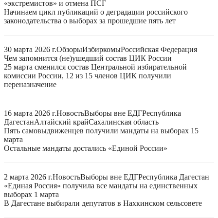
«экстремистов» и отмена ПСГ
Начинаем цикл публикаций о деградации российского
законодательства о выборах за прошедшие пять лет
30 марта 2026 г.
Обзоры
Избиркомы
Российская Федерация
Чем запомнится (не)ушедший состав ЦИК России
25 марта сменился состав Центральной избирательной
комиссии России, 12 из 15 членов ЦИК получили
переназначение
16 марта 2026 г.
Новость
Выборы вне ЕДГ
Республика
Дагестан
Алтайский край
Сахалинская область
Пять самовыдвиженцев получили мандаты на выборах 15
марта
Остальные мандаты достались «Единой России»
2 марта 2026 г.
Новость
Выборы вне ЕДГ
Республика Дагестан
«Единая Россия» получила все мандаты на единственных
выборах 1 марта
В Дагестане выбирали депутатов в Нахкинском сельсовете