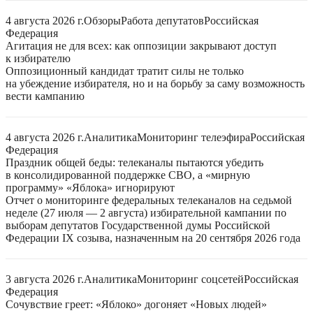
4 августа 2026 г.
Обзоры
Работа депутатов
Российская
Федерация
Агитация не для всех: как оппозиции закрывают доступ
к избирателю
Оппозиционный кандидат тратит силы не только
на убеждение избирателя, но и на борьбу за саму возможность
вести кампанию
4 августа 2026 г.
Аналитика
Мониторинг телеэфира
Российская
Федерация
Праздник общей беды: телеканалы пытаются убедить
в консолидированной поддержке СВО, а «мирную
программу» «Яблока» игнорируют
Отчет о мониторинге федеральных телеканалов на седьмой
неделе (27 июля — 2 августа) избирательной кампании по
выборам депутатов Государственной думы Российской
Федерации IX созыва, назначенным на 20 сентября 2026 года
3 августа 2026 г.
Аналитика
Мониторинг соцсетей
Российская
Федерация
Сочувствие греет: «Яблоко» догоняет «Новых людей»