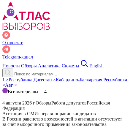
О проекте
Telegram-канал
Новости
Обзоры
Аналитика
Сюжеты
English
1
×
Республика Дагестан
×
Кабардино-Балкарская Республика
×
Авг
×
Все материалы
— 4
4 августа 2026 г.
Обзоры
Работа депутатов
Российская
Федерация
Агитация в СМИ: неравноправие кандидатов
В России равенство возможностей в агитации отсутствует
за счёт выборочного применения законодательства