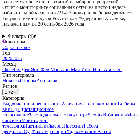
в соцсетях после волны снятий с выборов и репрессий
Отчёт о мониторинге социальных сетей на шестой неделе
избирательной кампании (21–27 июля) по выборам депутатов
Государственной думы Российской Федерации IX созыва,
назначенным на 20 сентября 2026 года
Фильтры (4)
▾
Фильтры
Сбросить всё
Год
2026
2025
Месяц
Окт
Ноя
Дек
Янв
Фев
Мар
Апр
Май
Июн
Июл
Авг
Сен
Тип материала
Новость
Обзоры
Аналитика
Регион
1 +2
Категория
Выдвижение и регистрация
Агитация
Итоги кампании
Выборы
вне ЕДГ
Дистанционное
голосование
Законодательство
Злоупотребления
Избиркомы
Мони
соцсетей
Мониторинг
телеэфира
Партии
Праймериз
Прессинг
Работа
депутатов
Суд
Фальсификации
Ход кампании
Элиты