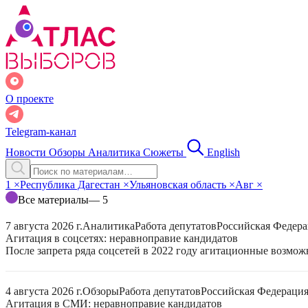
О проекте
Telegram-канал
Новости
Обзоры
Аналитика
Сюжеты
English
1
×
Республика Дагестан
×
Ульяновская область
×
Авг
×
Все материалы
— 5
7 августа 2026 г.
Аналитика
Работа депутатов
Российская Федер
Агитация в соцсетях: неравноправие кандидатов
После запрета ряда соцсетей в 2022 году агитационные возмо
4 августа 2026 г.
Обзоры
Работа депутатов
Российская Федераци
Агитация в СМИ: неравноправие кандидатов