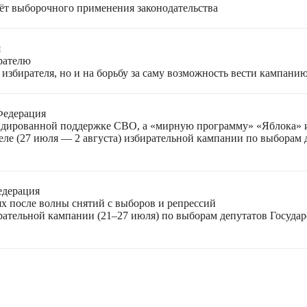
чёт выборочного применения законодательства
я
ирателю
избирателя, но и на борьбу за саму возможность вести кампани
Федерация
лидированной поддержке СВО, а «мирную программу» «Яблока»
еле (27 июля — 2 августа) избирательной кампании по выборам
едерация
ях после волны снятий с выборов и репрессий
ирательной кампании (21–27 июля) по выборам депутатов Госуда