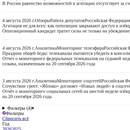
В России равенство возможностей в агитации отсутствует за с
4 августа 2026 г.
Обзоры
Работа депутатов
Российская Федераци
Агитация не для всех: как оппозиции закрывают доступ к изб
Оппозиционный кандидат тратит силы не только на убеждение 
4 августа 2026 г.
Аналитика
Мониторинг телеэфира
Российская 
Праздник общей беды: телеканалы пытаются убедить в консо
Отчет о мониторинге федеральных телеканалов на седьмой нед
созыва, назначенным на 20 сентября 2026 года
3 августа 2026 г.
Аналитика
Мониторинг соцсетей
Российская Ф
Сочувствие греет: «Яблоко» догоняет «Новых людей» в соцсет
Отчёт о мониторинге социальных сетей на шестой неделе изб
на 20 сентября 2026 года
Фильтры (4)
▾
Фильтры
Сбросить всё
Год
2026
2025