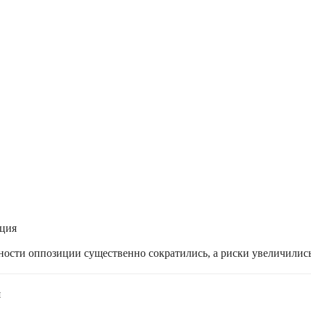
ация
жности оппозиции существенно сократились, а риски увеличилис
я