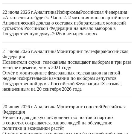
22 июля 2026 г.
Аналитика
Избиркомы
Российская Федерация
«А кто считать будет?» Часть 2: Имитация многопартийности
Аналитический доклад о составах избирательных комиссий
субъектов Российской Федерации на начало выборов в
Государственную думу–2026 в четырех частях
21 июля 2026 г.
Аналитика
Мониторинг телеэфира
Российская
Федерация
Повелители скуки: телеканалы посвящают выборам в три раза
меньше времени, чем в 2021 году
Отчёт о мониторинге федеральных телеканалов на пятой
неделе избирательной кампании по выборам депутатов
Государственной думы Российской Федерации IX созыва,
назначенным на 20 сентября 2026 года
20 июля 2026 г.
Аналитика
Мониторинг соцсетей
Российская
Федерация
Не место для дискуссий: количество постов о партиях
в соцсетях сокращается, запрос людей на обсуждение
политики и экономики растёт
Отчёт о мониторинге социальных сетей на четвёртой неделе