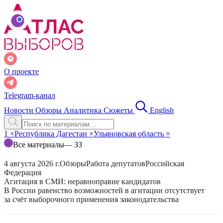
О проекте
Telegram-канал
Новости
Обзоры
Аналитика
Сюжеты
English
1
×
Республика Дагестан
×
Ульяновская область
×
Все материалы
— 33
4 августа 2026 г.
Обзоры
Работа депутатов
Российская
Федерация
Агитация в СМИ: неравноправие кандидатов
В России равенство возможностей в агитации отсутствует
за счёт выборочного применения законодательства