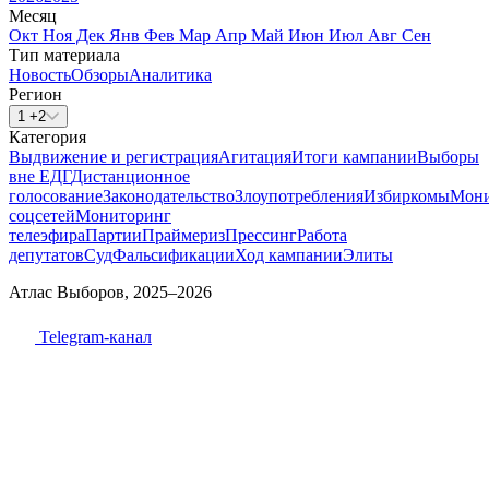
Месяц
Окт
Ноя
Дек
Янв
Фев
Мар
Апр
Май
Июн
Июл
Авг
Сен
Тип материала
Новость
Обзоры
Аналитика
Регион
1 +2
Категория
Выдвижение и регистрация
Агитация
Итоги кампании
Выборы
вне ЕДГ
Дистанционное
голосование
Законодательство
Злоупотребления
Избиркомы
Мони
соцсетей
Мониторинг
телеэфира
Партии
Праймериз
Прессинг
Работа
депутатов
Суд
Фальсификации
Ход кампании
Элиты
Атлас Выборов, 2025–2026
Telegram-канал