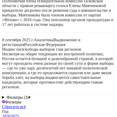
Полномочия члена Избирательной комиссии Псковской
области с правом решающего голоса Елены Маятниковой
прекратили досрочно после решения суда о вмешательстве в
выборы. Маятникова была членом комиссии от партии
«Яблоко» с 2016 года. Она пенсионер органов прокуратуры и
17 лет работала в системе надзора.
8 сентября 2025 г.
Аналитика
Выдвижение и
регистрация
Российская Федерация
Индекс (не)свободы выборов глав регионов
Несмотря на общие тенденции во внутренней политике,
Россия остается большой и разнообразной страной, в которой
могут проходить очень разные по своей сути и форме выборы
— где-то уже пару десятилетий нет никакой политической
конкуренции, а где-то продолжается скрытая или даже явная
борьба элит, на выборы выдвигаются самостоятельные
кандидаты, которые противостоят действующим главам
регионов.
Фильтры (3)
▾
Фильтры
Сбросить всё
Год
2026
2025