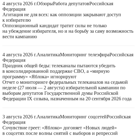
4 августа 2026 г.
Обзоры
Работа депутатов
Российская
Федерация
Агитация не для всех: как оппозиции закрывают доступ
к избирателю
Оппозиционный кандидат тратит силы не только
на убеждение избирателя, но и на борьбу за саму возможность
вести кампанию
4 августа 2026 г.
Аналитика
Мониторинг телеэфира
Российская
Федерация
Праздник общей беды: телеканалы пытаются убедить
в консолидированной поддержке СВО, а «мирную
программу» «Яблока» игнорируют
Отчет о мониторинге федеральных телеканалов на седьмой
неделе (27 июля — 2 августа) избирательной кампании по
выборам депутатов Государственной думы Российской
Федерации IX созыва, назначенным на 20 сентября 2026 года
3 августа 2026 г.
Аналитика
Мониторинг соцсетей
Российская
Федерация
Сочувствие греет: «Яблоко» догоняет «Новых людей»
в соцсетях после волны снятий с выборов и репрессий