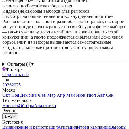
8 сентября 2025 г.
Аналитика
Выдвижение и
регистрация
Российская Федерация
Индекс (не)свободы выборов глав регионов
Несмотря на общие тенденции во внутренней политике,
Россия остается большой и разнообразной страной, в которой
могут проходить очень разные по своей сути и форме выборы
— где-то уже пару десятилетий нет никакой политической
конкуренции, а где-то продолжается скрытая или даже явная
борьба элит, на выборы выдвигаются самостоятельные
кандидаты, которые противостоят действующим главам
регионов.
Фильтры (4)
▾
Фильтры
Сбросить всё
Год
2026
2025
Месяц
Окт
Ноя
Дек
Янв
Фев
Мар
Апр
Май
Июн
Июл
Авг
Сен
Тип материала
Новость
Обзоры
Аналитика
Регион
1 +3
Категория
Выдвижение и регистрация
Агитация
Итоги кампании
Выборы