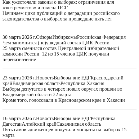
Как ужесточали законы о выборах: ограничения для
«экстремистов» и отмена ПСГ
Начинаем цикл публикаций о деградации российского
законодательства о выборах за прошедшие пять лет
30 марта 2026 г.
Обзоры
Избиркомы
Российская Федерация
Чем запомнится (не)ушедший состав ЦИК России
25 марта сменился состав Центральной избирательной
комиссии России, 12 из 15 членов ЦИК получили
переназначение
23 марта 2026 г.
Новость
Выборы вне ЕДГ
Краснодарский
край
Владимирская область
Республика Хакасия
Выборы депутатов в четырех новых округах прошли во
Владимирской области 22 марта
Кроме того, голосовали в Краснодарском крае и Хакасии
16 марта 2026 г.
Новость
Выборы вне ЕДГ
Республика
Дагестан
Алтайский край
Сахалинская область
Пять самовыдвиженцев получили мандаты на выборах 15
марта