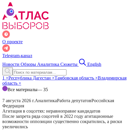
О проекте
Telegram-канал
Новости
Обзоры
Аналитика
Сюжеты
English
1
×
Республика Дагестан
×
Тамбовская область
×
Владимирская
область
×
Все материалы
— 35
7 августа 2026 г.
Аналитика
Работа депутатов
Российская
Федерация
Агитация в соцсетях: неравноправие кандидатов
После запрета ряда соцсетей в 2022 году агитационные
возможности оппозиции существенно сократились, а риски
увеличились