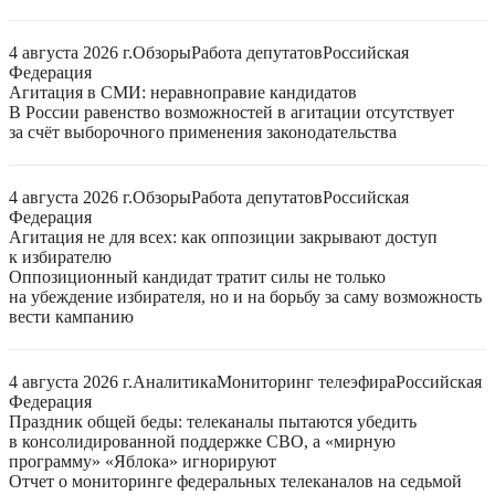
4 августа 2026 г.
Обзоры
Работа депутатов
Российская
Федерация
Агитация в СМИ: неравноправие кандидатов
В России равенство возможностей в агитации отсутствует
за счёт выборочного применения законодательства
4 августа 2026 г.
Обзоры
Работа депутатов
Российская
Федерация
Агитация не для всех: как оппозиции закрывают доступ
к избирателю
Оппозиционный кандидат тратит силы не только
на убеждение избирателя, но и на борьбу за саму возможность
вести кампанию
4 августа 2026 г.
Аналитика
Мониторинг телеэфира
Российская
Федерация
Праздник общей беды: телеканалы пытаются убедить
в консолидированной поддержке СВО, а «мирную
программу» «Яблока» игнорируют
Отчет о мониторинге федеральных телеканалов на седьмой